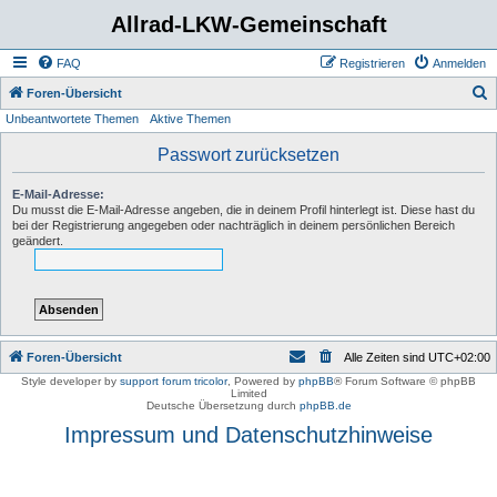
Allrad-LKW-Gemeinschaft
FAQ
Registrieren
Anmelden
S
Foren-Übersicht
Unbeantwortete Themen
Aktive Themen
u
c
Passwort zurücksetzen
h
E-Mail-Adresse:
e
Du musst die E-Mail-Adresse angeben, die in deinem Profil hinterlegt ist. Diese hast du
bei der Registrierung angegeben oder nachträglich in deinem persönlichen Bereich
geändert.
Foren-Übersicht
Alle Zeiten sind
UTC+02:00
Style developer by
support forum tricolor
,
Powered by
phpBB
® Forum Software © phpBB
Limited
Deutsche Übersetzung durch
phpBB.de
Impressum und Datenschutzhinweise