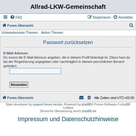
Allrad-LKW-Gemeinschaft
FAQ
Registrieren
Anmelden
S
Foren-Übersicht
Unbeantwortete Themen
Aktive Themen
u
c
Passwort zurücksetzen
h
E-Mail-Adresse:
e
Du musst die E-Mail-Adresse angeben, die in deinem Profil hinterlegt ist. Diese hast du
bei der Registrierung angegeben oder nachträglich in deinem persönlichen Bereich
geändert.
Foren-Übersicht
Alle Zeiten sind
UTC+02:00
Style developer by
support forum tricolor
,
Powered by
phpBB
® Forum Software © phpBB
Limited
Deutsche Übersetzung durch
phpBB.de
Impressum und Datenschutzhinweise