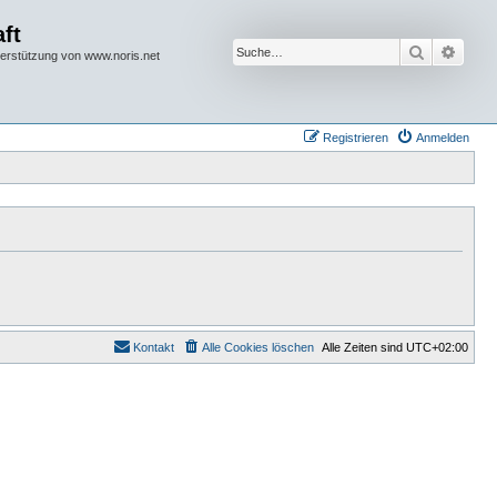
ft
Suche
Erwei
terstützung von www.noris.net
Registrieren
Anmelden
Kontakt
Alle Cookies löschen
Alle Zeiten sind
UTC+02:00