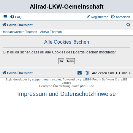
Allrad-LKW-Gemeinschaft
FAQ
Registrieren
Anmelden
S
Foren-Übersicht
Unbeantwortete Themen
Aktive Themen
u
c
Alle Cookies löschen
h
Bist du dir sicher, dass du alle Cookies des Boards löschen möchtest?
e
Foren-Übersicht
Alle Zeiten sind
UTC+02:00
Style developer by
support forum tricolor
,
Powered by
phpBB
® Forum Software © phpBB
Limited
Deutsche Übersetzung durch
phpBB.de
Impressum und Datenschutzhinweise