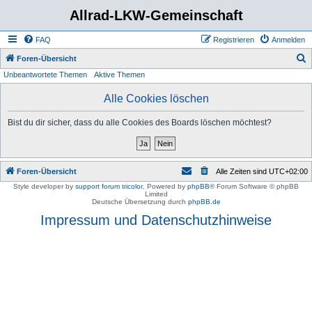
Allrad-LKW-Gemeinschaft
FAQ
Registrieren
Anmelden
S
Foren-Übersicht
Unbeantwortete Themen
Aktive Themen
u
c
Alle Cookies löschen
h
Bist du dir sicher, dass du alle Cookies des Boards löschen möchtest?
e
Foren-Übersicht
Alle Zeiten sind
UTC+02:00
Style developer by
support forum tricolor
,
Powered by
phpBB
® Forum Software © phpBB
Limited
Deutsche Übersetzung durch
phpBB.de
Impressum und Datenschutzhinweise