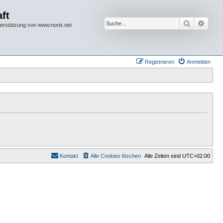
ft
Suche
Erwei
terstützung von www.noris.net
Registrieren
Anmelden
Kontakt
Alle Cookies löschen
Alle Zeiten sind
UTC+02:00