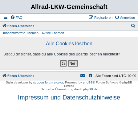
Allrad-LKW-Gemeinschaft
FAQ
Registrieren
Anmelden
S
Foren-Übersicht
Unbeantwortete Themen
Aktive Themen
u
c
Alle Cookies löschen
h
Bist du dir sicher, dass du alle Cookies des Boards löschen möchtest?
e
Foren-Übersicht
Alle Zeiten sind
UTC+02:00
Style developer by
support forum tricolor
,
Powered by
phpBB
® Forum Software © phpBB
Limited
Deutsche Übersetzung durch
phpBB.de
Impressum und Datenschutzhinweise