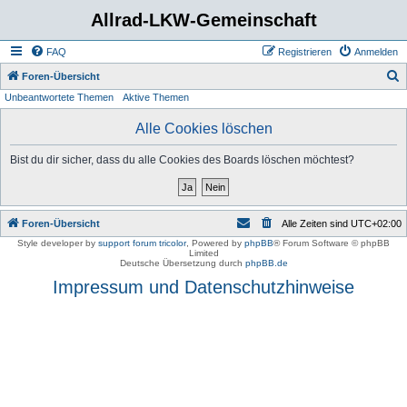
Allrad-LKW-Gemeinschaft
FAQ
Registrieren
Anmelden
S
Foren-Übersicht
Unbeantwortete Themen
Aktive Themen
u
c
Alle Cookies löschen
h
Bist du dir sicher, dass du alle Cookies des Boards löschen möchtest?
e
Foren-Übersicht
Alle Zeiten sind
UTC+02:00
Style developer by
support forum tricolor
,
Powered by
phpBB
® Forum Software © phpBB
Limited
Deutsche Übersetzung durch
phpBB.de
Impressum und Datenschutzhinweise