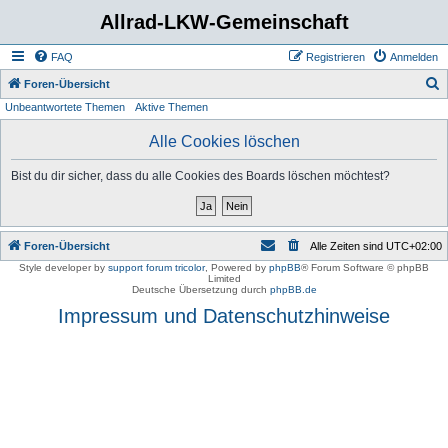
Allrad-LKW-Gemeinschaft
FAQ
Registrieren
Anmelden
S
Foren-Übersicht
Unbeantwortete Themen
Aktive Themen
u
c
Alle Cookies löschen
h
Bist du dir sicher, dass du alle Cookies des Boards löschen möchtest?
e
Foren-Übersicht
Alle Zeiten sind
UTC+02:00
Style developer by
support forum tricolor
,
Powered by
phpBB
® Forum Software © phpBB
Limited
Deutsche Übersetzung durch
phpBB.de
Impressum und Datenschutzhinweise