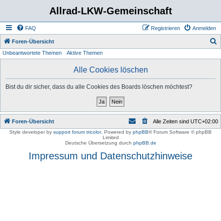
Allrad-LKW-Gemeinschaft
FAQ
Registrieren
Anmelden
S
Foren-Übersicht
Unbeantwortete Themen
Aktive Themen
u
c
Alle Cookies löschen
h
Bist du dir sicher, dass du alle Cookies des Boards löschen möchtest?
e
Foren-Übersicht
Alle Zeiten sind
UTC+02:00
Style developer by
support forum tricolor
,
Powered by
phpBB
® Forum Software © phpBB
Limited
Deutsche Übersetzung durch
phpBB.de
Impressum und Datenschutzhinweise