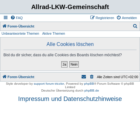
Allrad-LKW-Gemeinschaft
FAQ
Registrieren
Anmelden
S
Foren-Übersicht
Unbeantwortete Themen
Aktive Themen
u
c
Alle Cookies löschen
h
Bist du dir sicher, dass du alle Cookies des Boards löschen möchtest?
e
Foren-Übersicht
Alle Zeiten sind
UTC+02:00
Style developer by
support forum tricolor
,
Powered by
phpBB
® Forum Software © phpBB
Limited
Deutsche Übersetzung durch
phpBB.de
Impressum und Datenschutzhinweise