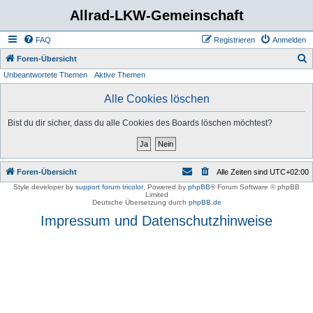
Allrad-LKW-Gemeinschaft
FAQ
Registrieren
Anmelden
S
Foren-Übersicht
Unbeantwortete Themen
Aktive Themen
u
c
Alle Cookies löschen
h
Bist du dir sicher, dass du alle Cookies des Boards löschen möchtest?
e
Foren-Übersicht
Alle Zeiten sind
UTC+02:00
Style developer by
support forum tricolor
,
Powered by
phpBB
® Forum Software © phpBB
Limited
Deutsche Übersetzung durch
phpBB.de
Impressum und Datenschutzhinweise