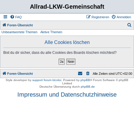
Allrad-LKW-Gemeinschaft
FAQ
Registrieren
Anmelden
S
Foren-Übersicht
Unbeantwortete Themen
Aktive Themen
u
c
Alle Cookies löschen
h
Bist du dir sicher, dass du alle Cookies des Boards löschen möchtest?
e
Foren-Übersicht
Alle Zeiten sind
UTC+02:00
Style developer by
support forum tricolor
,
Powered by
phpBB
® Forum Software © phpBB
Limited
Deutsche Übersetzung durch
phpBB.de
Impressum und Datenschutzhinweise