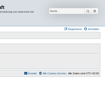
ft
Suche
Erwei
terstützung von www.noris.net
Registrieren
Anmelden
Kontakt
Alle Cookies löschen
Alle Zeiten sind
UTC+02:00