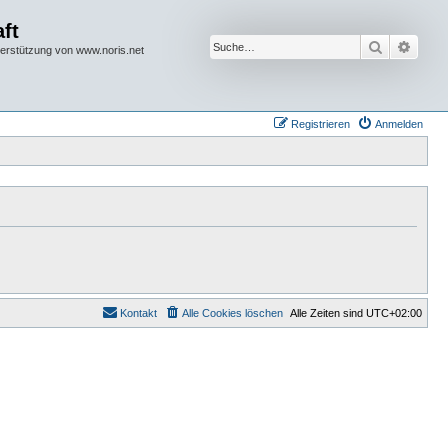
ft
Suche
Erwei
terstützung von www.noris.net
Registrieren
Anmelden
Kontakt
Alle Cookies löschen
Alle Zeiten sind
UTC+02:00