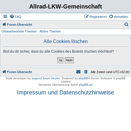
Allrad-LKW-Gemeinschaft
FAQ
Registrieren
Anmelden
S
Foren-Übersicht
Unbeantwortete Themen
Aktive Themen
u
c
Alle Cookies löschen
h
Bist du dir sicher, dass du alle Cookies des Boards löschen möchtest?
e
Foren-Übersicht
Alle Zeiten sind
UTC+02:00
Style developer by
support forum tricolor
,
Powered by
phpBB
® Forum Software © phpBB
Limited
Deutsche Übersetzung durch
phpBB.de
Impressum und Datenschutzhinweise