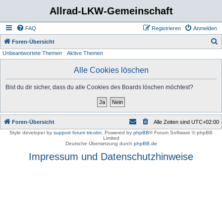
Allrad-LKW-Gemeinschaft
FAQ
Registrieren
Anmelden
S
Foren-Übersicht
Unbeantwortete Themen
Aktive Themen
u
c
Alle Cookies löschen
h
Bist du dir sicher, dass du alle Cookies des Boards löschen möchtest?
e
Foren-Übersicht
Alle Zeiten sind
UTC+02:00
Style developer by
support forum tricolor
,
Powered by
phpBB
® Forum Software © phpBB
Limited
Deutsche Übersetzung durch
phpBB.de
Impressum und Datenschutzhinweise