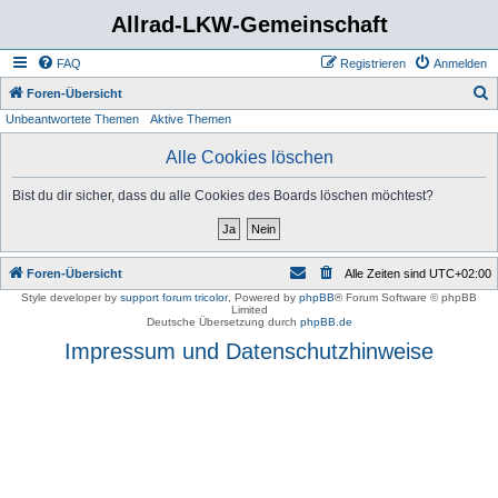
Allrad-LKW-Gemeinschaft
FAQ
Registrieren
Anmelden
S
Foren-Übersicht
Unbeantwortete Themen
Aktive Themen
u
c
Alle Cookies löschen
h
Bist du dir sicher, dass du alle Cookies des Boards löschen möchtest?
e
Foren-Übersicht
Alle Zeiten sind
UTC+02:00
Style developer by
support forum tricolor
,
Powered by
phpBB
® Forum Software © phpBB
Limited
Deutsche Übersetzung durch
phpBB.de
Impressum und Datenschutzhinweise