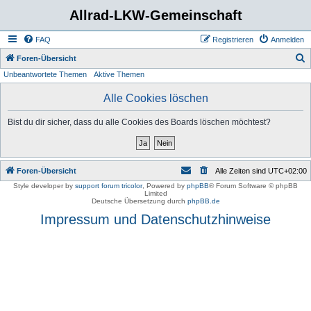
Allrad-LKW-Gemeinschaft
FAQ
Registrieren
Anmelden
S
Foren-Übersicht
Unbeantwortete Themen
Aktive Themen
u
c
Alle Cookies löschen
h
Bist du dir sicher, dass du alle Cookies des Boards löschen möchtest?
e
Foren-Übersicht
Alle Zeiten sind
UTC+02:00
Style developer by
support forum tricolor
,
Powered by
phpBB
® Forum Software © phpBB
Limited
Deutsche Übersetzung durch
phpBB.de
Impressum und Datenschutzhinweise