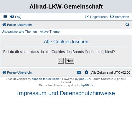
Allrad-LKW-Gemeinschaft
FAQ
Registrieren
Anmelden
S
Foren-Übersicht
Unbeantwortete Themen
Aktive Themen
u
c
Alle Cookies löschen
h
Bist du dir sicher, dass du alle Cookies des Boards löschen möchtest?
e
Foren-Übersicht
Alle Zeiten sind
UTC+02:00
Style developer by
support forum tricolor
,
Powered by
phpBB
® Forum Software © phpBB
Limited
Deutsche Übersetzung durch
phpBB.de
Impressum und Datenschutzhinweise