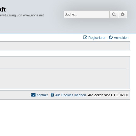
ft
Suche
Erwei
terstützung von www.noris.net
Registrieren
Anmelden
Kontakt
Alle Cookies löschen
Alle Zeiten sind
UTC+02:00