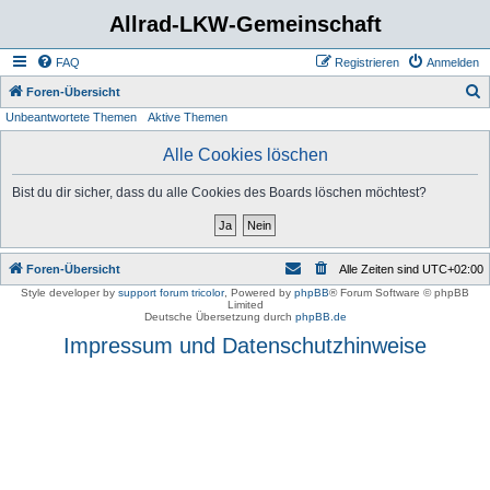
Allrad-LKW-Gemeinschaft
FAQ
Registrieren
Anmelden
S
Foren-Übersicht
Unbeantwortete Themen
Aktive Themen
u
c
Alle Cookies löschen
h
Bist du dir sicher, dass du alle Cookies des Boards löschen möchtest?
e
Foren-Übersicht
Alle Zeiten sind
UTC+02:00
Style developer by
support forum tricolor
,
Powered by
phpBB
® Forum Software © phpBB
Limited
Deutsche Übersetzung durch
phpBB.de
Impressum und Datenschutzhinweise