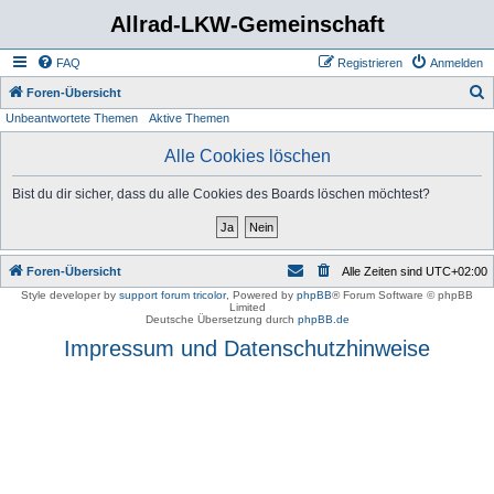
Allrad-LKW-Gemeinschaft
FAQ
Registrieren
Anmelden
S
Foren-Übersicht
Unbeantwortete Themen
Aktive Themen
u
c
Alle Cookies löschen
h
Bist du dir sicher, dass du alle Cookies des Boards löschen möchtest?
e
Foren-Übersicht
Alle Zeiten sind
UTC+02:00
Style developer by
support forum tricolor
,
Powered by
phpBB
® Forum Software © phpBB
Limited
Deutsche Übersetzung durch
phpBB.de
Impressum und Datenschutzhinweise