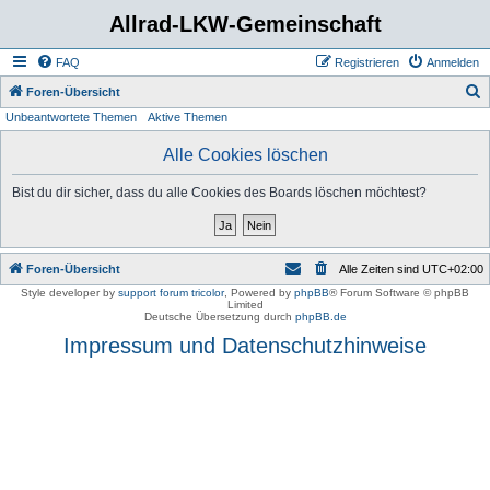
Allrad-LKW-Gemeinschaft
FAQ
Registrieren
Anmelden
S
Foren-Übersicht
Unbeantwortete Themen
Aktive Themen
u
c
Alle Cookies löschen
h
Bist du dir sicher, dass du alle Cookies des Boards löschen möchtest?
e
Foren-Übersicht
Alle Zeiten sind
UTC+02:00
Style developer by
support forum tricolor
,
Powered by
phpBB
® Forum Software © phpBB
Limited
Deutsche Übersetzung durch
phpBB.de
Impressum und Datenschutzhinweise