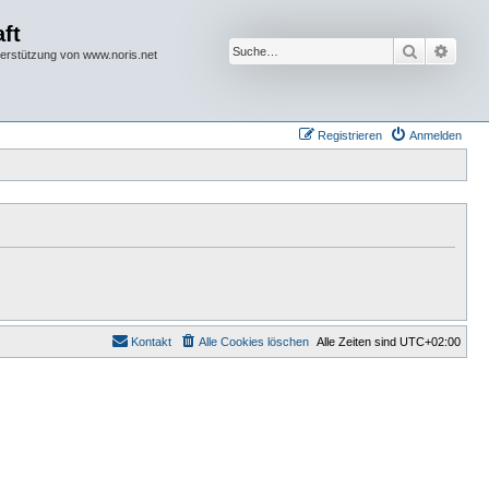
ft
Suche
Erwei
terstützung von www.noris.net
Registrieren
Anmelden
Kontakt
Alle Cookies löschen
Alle Zeiten sind
UTC+02:00