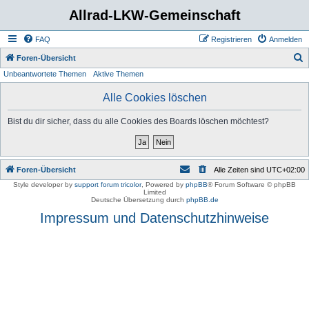
Allrad-LKW-Gemeinschaft
FAQ
Registrieren
Anmelden
S
Foren-Übersicht
Unbeantwortete Themen
Aktive Themen
u
c
Alle Cookies löschen
h
Bist du dir sicher, dass du alle Cookies des Boards löschen möchtest?
e
Foren-Übersicht
Alle Zeiten sind
UTC+02:00
Style developer by
support forum tricolor
,
Powered by
phpBB
® Forum Software © phpBB
Limited
Deutsche Übersetzung durch
phpBB.de
Impressum und Datenschutzhinweise