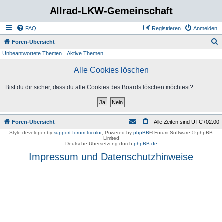
Allrad-LKW-Gemeinschaft
FAQ
Registrieren
Anmelden
S
Foren-Übersicht
Unbeantwortete Themen
Aktive Themen
u
c
Alle Cookies löschen
h
Bist du dir sicher, dass du alle Cookies des Boards löschen möchtest?
e
Foren-Übersicht
Alle Zeiten sind
UTC+02:00
Style developer by
support forum tricolor
,
Powered by
phpBB
® Forum Software © phpBB
Limited
Deutsche Übersetzung durch
phpBB.de
Impressum und Datenschutzhinweise