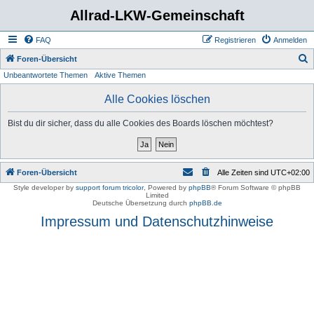
Allrad-LKW-Gemeinschaft
FAQ
Registrieren
Anmelden
S
Foren-Übersicht
Unbeantwortete Themen
Aktive Themen
u
c
Alle Cookies löschen
h
Bist du dir sicher, dass du alle Cookies des Boards löschen möchtest?
e
Foren-Übersicht
Alle Zeiten sind
UTC+02:00
Style developer by
support forum tricolor
,
Powered by
phpBB
® Forum Software © phpBB
Limited
Deutsche Übersetzung durch
phpBB.de
Impressum und Datenschutzhinweise