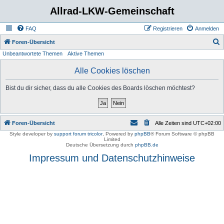
Allrad-LKW-Gemeinschaft
FAQ
Registrieren
Anmelden
S
Foren-Übersicht
Unbeantwortete Themen
Aktive Themen
u
c
Alle Cookies löschen
h
Bist du dir sicher, dass du alle Cookies des Boards löschen möchtest?
e
Foren-Übersicht
Alle Zeiten sind
UTC+02:00
Style developer by
support forum tricolor
,
Powered by
phpBB
® Forum Software © phpBB
Limited
Deutsche Übersetzung durch
phpBB.de
Impressum und Datenschutzhinweise