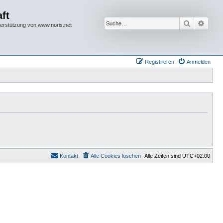
ft
Suche
Erwei
terstützung von www.noris.net
Registrieren
Anmelden
Kontakt
Alle Cookies löschen
Alle Zeiten sind
UTC+02:00