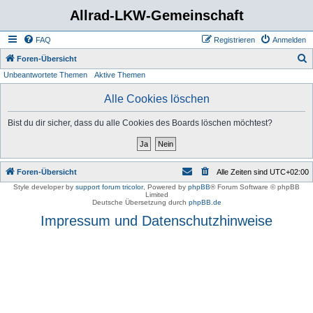
Allrad-LKW-Gemeinschaft
FAQ
Registrieren
Anmelden
S
Foren-Übersicht
Unbeantwortete Themen
Aktive Themen
u
c
Alle Cookies löschen
h
Bist du dir sicher, dass du alle Cookies des Boards löschen möchtest?
e
Foren-Übersicht
Alle Zeiten sind
UTC+02:00
Style developer by
support forum tricolor
,
Powered by
phpBB
® Forum Software © phpBB
Limited
Deutsche Übersetzung durch
phpBB.de
Impressum und Datenschutzhinweise