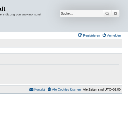
ft
Suche
Erwei
terstützung von www.noris.net
Registrieren
Anmelden
Kontakt
Alle Cookies löschen
Alle Zeiten sind
UTC+02:00