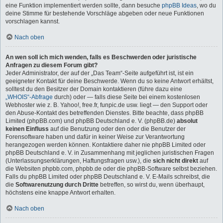
eine Funktion implementiert werden sollte, dann besuche
phpBB Ideas
, wo du
deine Stimme für bestehende Vorschläge abgeben oder neue Funktionen
vorschlagen kannst.
Nach oben
An wen soll ich mich wenden, falls es Beschwerden oder juristische
Anfragen zu diesem Forum gibt?
Jeder Administrator, der auf der „Das Team“-Seite aufgeführt ist, ist ein
geeigneter Kontakt für deine Beschwerde. Wenn du so keine Antwort erhältst,
solltest du den Besitzer der Domain kontaktieren (führe dazu eine
„WHOIS“-Abfrage
durch) oder — falls diese Seite bei einem kostenlosen
Webhoster wie z. B. Yahoo!, free.fr, funpic.de usw. liegt — den Support oder
den Abuse-Kontakt des betreffenden Dienstes. Bitte beachte, dass phpBB
Limited (phpBB.com) und phpBB Deutschland e. V. (phpBB.de)
absolut
keinen Einfluss
auf die Benutzung oder den oder die Benutzer der
Forensoftware haben und dafür in keiner Weise zur Verantwortung
herangezogen werden können. Kontaktiere daher nie phpBB Limited oder
phpBB Deutschland e. V. in Zusammenhang mit jeglichen juristischen Fragen
(Unterlassungserklärungen, Haftungsfragen usw.), die
sich nicht direkt
auf
die Websiten phpbb.com, phpbb.de oder die phpBB-Software selbst beziehen.
Falls du phpBB Limited oder phpBB Deutschland e. V. E-Mails schreibst, die
die
Softwarenutzung durch Dritte
betreffen, so wirst du, wenn überhaupt,
höchstens eine knappe Antwort erhalten.
Nach oben