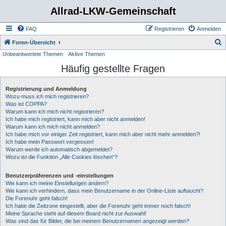
Allrad-LKW-Gemeinschaft
FAQ
Registrieren
Anmelden
S
Foren-Übersicht
Unbeantwortete Themen
Aktive Themen
u
Häufig gestellte Fragen
c
h
Registrierung und Anmeldung
e
Wozu muss ich mich registrieren?
Was ist COPPA?
Warum kann ich mich nicht registrieren?
Ich habe mich registriert, kann mich aber nicht anmelden!
Warum kann ich mich nicht anmelden?
Ich habe mich vor einiger Zeit registriert, kann mich aber nicht mehr anmelden?!
Ich habe mein Passwort vergessen!
Warum werde ich automatisch abgemeldet?
Wozu ist die Funktion „Alle Cookies löschen“?
Benutzerpräferenzen und -einstellungen
Wie kann ich meine Einstellungen ändern?
Wie kann ich verhindern, dass mein Benutzername in der Online-Liste auftaucht?
Die Forenuhr geht falsch!
Ich habe die Zeitzone eingestellt, aber die Forenuhr geht immer noch falsch!
Meine Sprache steht auf diesem Board nicht zur Auswahl!
Was sind das für Bilder, die bei meinem Benutzernamen angezeigt werden?