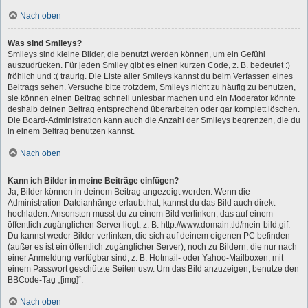
Nach oben
Was sind Smileys?
Smileys sind kleine Bilder, die benutzt werden können, um ein Gefühl
auszudrücken. Für jeden Smiley gibt es einen kurzen Code, z. B. bedeutet :)
fröhlich und :( traurig. Die Liste aller Smileys kannst du beim Verfassen eines
Beitrags sehen. Versuche bitte trotzdem, Smileys nicht zu häufig zu benutzen,
sie können einen Beitrag schnell unlesbar machen und ein Moderator könnte
deshalb deinen Beitrag entsprechend überarbeiten oder gar komplett löschen.
Die Board-Administration kann auch die Anzahl der Smileys begrenzen, die du
in einem Beitrag benutzen kannst.
Nach oben
Kann ich Bilder in meine Beiträge einfügen?
Ja, Bilder können in deinem Beitrag angezeigt werden. Wenn die
Administration Dateianhänge erlaubt hat, kannst du das Bild auch direkt
hochladen. Ansonsten musst du zu einem Bild verlinken, das auf einem
öffentlich zugänglichen Server liegt, z. B. http://www.domain.tld/mein-bild.gif.
Du kannst weder Bilder verlinken, die sich auf deinem eigenen PC befinden
(außer es ist ein öffentlich zugänglicher Server), noch zu Bildern, die nur nach
einer Anmeldung verfügbar sind, z. B. Hotmail- oder Yahoo-Mailboxen, mit
einem Passwort geschützte Seiten usw. Um das Bild anzuzeigen, benutze den
BBCode-Tag „[img]“.
Nach oben