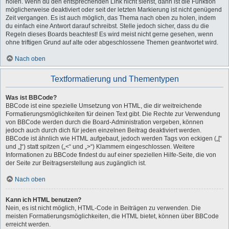
holen. Wenn du den entsprechenden Link nicht siehst, dann ist die Funktion
möglicherweise deaktiviert oder seit der letzten Markierung ist nicht genügend
Zeit vergangen. Es ist auch möglich, das Thema nach oben zu holen, indem
du einfach eine Antwort darauf schreibst. Stelle jedoch sicher, dass du die
Regeln dieses Boards beachtest! Es wird meist nicht gerne gesehen, wenn
ohne triftigen Grund auf alte oder abgeschlossene Themen geantwortet wird.
Nach oben
Textformatierung und Thementypen
Was ist BBCode?
BBCode ist eine spezielle Umsetzung von HTML, die dir weitreichende
Formatierungsmöglichkeiten für deinen Text gibt. Die Rechte zur Verwendung
von BBCode werden durch die Board-Administration vergeben, können
jedoch auch durch dich für jeden einzelnen Beitrag deaktiviert werden.
BBCode ist ähnlich wie HTML aufgebaut, jedoch werden Tags von eckigen („[“
und „]“) statt spitzen („<“ und „>“) Klammern eingeschlossen. Weitere
Informationen zu BBCode findest du auf einer speziellen Hilfe-Seite, die von
der Seite zur Beitragserstellung aus zugänglich ist.
Nach oben
Kann ich HTML benutzen?
Nein, es ist nicht möglich, HTML-Code in Beiträgen zu verwenden. Die
meisten Formatierungsmöglichkeiten, die HTML bietet, können über BBCode
erreicht werden.