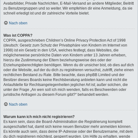
Avatarbilder, Private Nachrichten, E-Mail-Versand an andere Mitglieder, Beitritt
zu Benutzergruppen und so weiter. Wir empfehlen dir eine Anmeldung, da sie
schnell erledigt ist und dir zahlreiche Vorteile bietet.
Nach oben
Was ist COPPA?
COPPA, ausgeschrieben Children’s Online Privacy Protection Act of 1998
(deutsch: Gesetz zum Schutz der Privatsphäre von Kindern im Internet von
1998) ist ein Gesetz in den USA, welches festlegt, dass Websites, die
möglicherweise persönliche Daten von Kindern unter 13 Jahren erheben,
hierzu die Zustimmung der Eltern beziehungsweise des oder der
Erziehungsberechtigten benötigen. Wenn du dir unsicher bist, ob dies auf dich
oder die Website, auf der du dich zu registrieren versuchst, zutrifft, ziehe einen
rechtlichen Beistand zu Rate. Bitte beachte, dass phpBB Limited und der
Besitzer dieses Boards keine Rechtsberatung anbieten kann und nicht die
Anlaufstelle für Rechtsangelegenheiten jeglicher Art ist; außer solchen, die
unter der Frage „An wen soll ich mich wenden, falls es Beschwerden oder
juristische Anfragen zu diesem Forum gibt?“ behandelt werden.
Nach oben
Warum kann ich mich nicht registrieren?
Es kann sein, dass die Board-Administration die Registrierung komplett
ausgeschaltet hat, damit sich keine neuen Benutzer mehr anmelden können.
Es könnte auch sein, dass deine IP-Adresse oder der Benutzername, mit dem
du dich registrieren möchtest, gesperrt wurden. Um Hilfe zu erhalten, wende