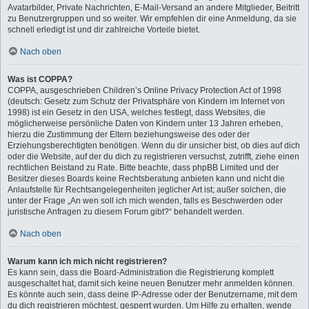
Avatarbilder, Private Nachrichten, E-Mail-Versand an andere Mitglieder, Beitritt
zu Benutzergruppen und so weiter. Wir empfehlen dir eine Anmeldung, da sie
schnell erledigt ist und dir zahlreiche Vorteile bietet.
Nach oben
Was ist COPPA?
COPPA, ausgeschrieben Children’s Online Privacy Protection Act of 1998
(deutsch: Gesetz zum Schutz der Privatsphäre von Kindern im Internet von
1998) ist ein Gesetz in den USA, welches festlegt, dass Websites, die
möglicherweise persönliche Daten von Kindern unter 13 Jahren erheben,
hierzu die Zustimmung der Eltern beziehungsweise des oder der
Erziehungsberechtigten benötigen. Wenn du dir unsicher bist, ob dies auf dich
oder die Website, auf der du dich zu registrieren versuchst, zutrifft, ziehe einen
rechtlichen Beistand zu Rate. Bitte beachte, dass phpBB Limited und der
Besitzer dieses Boards keine Rechtsberatung anbieten kann und nicht die
Anlaufstelle für Rechtsangelegenheiten jeglicher Art ist; außer solchen, die
unter der Frage „An wen soll ich mich wenden, falls es Beschwerden oder
juristische Anfragen zu diesem Forum gibt?“ behandelt werden.
Nach oben
Warum kann ich mich nicht registrieren?
Es kann sein, dass die Board-Administration die Registrierung komplett
ausgeschaltet hat, damit sich keine neuen Benutzer mehr anmelden können.
Es könnte auch sein, dass deine IP-Adresse oder der Benutzername, mit dem
du dich registrieren möchtest, gesperrt wurden. Um Hilfe zu erhalten, wende