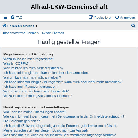
Allrad-LKW-Gemeinschaft
FAQ
Registrieren
Anmelden
S
Foren-Übersicht
Unbeantwortete Themen
Aktive Themen
u
Häufig gestellte Fragen
c
h
Registrierung und Anmeldung
e
Wozu muss ich mich registrieren?
Was ist COPPA?
Warum kann ich mich nicht registrieren?
Ich habe mich registriert, kann mich aber nicht anmelden!
Warum kann ich mich nicht anmelden?
Ich habe mich vor einiger Zeit registriert, kann mich aber nicht mehr anmelden?!
Ich habe mein Passwort vergessen!
Warum werde ich automatisch abgemeldet?
Wozu ist die Funktion „Alle Cookies löschen“?
Benutzerpräferenzen und -einstellungen
Wie kann ich meine Einstellungen ändern?
Wie kann ich verhindern, dass mein Benutzername in der Online-Liste auftaucht?
Die Forenuhr geht falsch!
Ich habe die Zeitzone eingestellt, aber die Forenuhr geht immer noch falsch!
Meine Sprache steht auf diesem Board nicht zur Auswahl!
Was sind das für Bilder, die bei meinem Benutzernamen angezeigt werden?