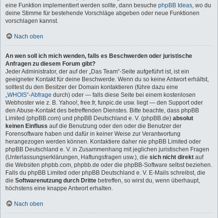
eine Funktion implementiert werden sollte, dann besuche
phpBB Ideas
, wo du
deine Stimme für bestehende Vorschläge abgeben oder neue Funktionen
vorschlagen kannst.
Nach oben
An wen soll ich mich wenden, falls es Beschwerden oder juristische
Anfragen zu diesem Forum gibt?
Jeder Administrator, der auf der „Das Team“-Seite aufgeführt ist, ist ein
geeigneter Kontakt für deine Beschwerde. Wenn du so keine Antwort erhältst,
solltest du den Besitzer der Domain kontaktieren (führe dazu eine
„WHOIS“-Abfrage
durch) oder — falls diese Seite bei einem kostenlosen
Webhoster wie z. B. Yahoo!, free.fr, funpic.de usw. liegt — den Support oder
den Abuse-Kontakt des betreffenden Dienstes. Bitte beachte, dass phpBB
Limited (phpBB.com) und phpBB Deutschland e. V. (phpBB.de)
absolut
keinen Einfluss
auf die Benutzung oder den oder die Benutzer der
Forensoftware haben und dafür in keiner Weise zur Verantwortung
herangezogen werden können. Kontaktiere daher nie phpBB Limited oder
phpBB Deutschland e. V. in Zusammenhang mit jeglichen juristischen Fragen
(Unterlassungserklärungen, Haftungsfragen usw.), die
sich nicht direkt
auf
die Websiten phpbb.com, phpbb.de oder die phpBB-Software selbst beziehen.
Falls du phpBB Limited oder phpBB Deutschland e. V. E-Mails schreibst, die
die
Softwarenutzung durch Dritte
betreffen, so wirst du, wenn überhaupt,
höchstens eine knappe Antwort erhalten.
Nach oben