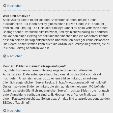
Nach oben
Was sind Smileys?
Smileys sind kleine Bilder, die benutzt werden können, um ein Gefühl
auszudrücken. Für jeden Smiley gibt es einen kurzen Code, z. B. bedeutet :)
fröhlich und :( traurig. Die Liste aller Smileys kannst du beim Verfassen eines
Beitrags sehen. Versuche bitte trotzdem, Smileys nicht zu häufig zu benutzen,
sie können einen Beitrag schnell unlesbar machen und ein Moderator könnte
deshalb deinen Beitrag entsprechend überarbeiten oder gar komplett löschen.
Die Board-Administration kann auch die Anzahl der Smileys begrenzen, die du
in einem Beitrag benutzen kannst.
Nach oben
Kann ich Bilder in meine Beiträge einfügen?
Ja, Bilder können in deinem Beitrag angezeigt werden. Wenn die
Administration Dateianhänge erlaubt hat, kannst du das Bild auch direkt
hochladen. Ansonsten musst du zu einem Bild verlinken, das auf einem
öffentlich zugänglichen Server liegt, z. B. http://www.domain.tld/mein-bild.gif.
Du kannst weder Bilder verlinken, die sich auf deinem eigenen PC befinden
(außer es ist ein öffentlich zugänglicher Server), noch zu Bildern, die nur nach
einer Anmeldung verfügbar sind, z. B. Hotmail- oder Yahoo-Mailboxen, mit
einem Passwort geschützte Seiten usw. Um das Bild anzuzeigen, benutze den
BBCode-Tag „[img]“.
Nach oben