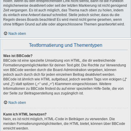
holen. Wenn du den entsprechenden Link nicht siehst, dann ist die Funktion
möglicherweise deaktiviert oder seit der letzten Markierung ist nicht genügend
Zeit vergangen. Es ist auch möglich, das Thema nach oben zu holen, indem
du einfach eine Antwort darauf schreibst. Stelle jedoch sicher, dass du die
Regeln dieses Boards beachtest! Es wird meist nicht gerne gesehen, wenn
ohne triftigen Grund auf alte oder abgeschlossene Themen geantwortet wird.
Nach oben
Textformatierung und Thementypen
Was ist BBCode?
BBCode ist eine spezielle Umsetzung von HTML, die dir weitreichende
Formatierungsmöglichkeiten für deinen Text gibt. Die Rechte zur Verwendung
von BBCode werden durch die Board-Administration vergeben, können
jedoch auch durch dich für jeden einzelnen Beitrag deaktiviert werden.
BBCode ist ähnlich wie HTML aufgebaut, jedoch werden Tags von eckigen („[“
und „]“) statt spitzen („<“ und „>“) Klammern eingeschlossen. Weitere
Informationen zu BBCode findest du auf einer speziellen Hilfe-Seite, die von
der Seite zur Beitragserstellung aus zugänglich ist.
Nach oben
Kann ich HTML benutzen?
Nein, es ist nicht möglich, HTML-Code in Beiträgen zu verwenden. Die
meisten Formatierungsmöglichkeiten, die HTML bietet, können über BBCode
erreicht werden.