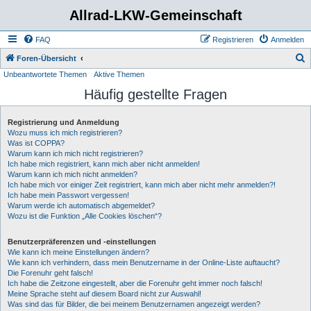
Allrad-LKW-Gemeinschaft
FAQ
Registrieren
Anmelden
S
Foren-Übersicht
Unbeantwortete Themen
Aktive Themen
u
Häufig gestellte Fragen
c
h
Registrierung und Anmeldung
e
Wozu muss ich mich registrieren?
Was ist COPPA?
Warum kann ich mich nicht registrieren?
Ich habe mich registriert, kann mich aber nicht anmelden!
Warum kann ich mich nicht anmelden?
Ich habe mich vor einiger Zeit registriert, kann mich aber nicht mehr anmelden?!
Ich habe mein Passwort vergessen!
Warum werde ich automatisch abgemeldet?
Wozu ist die Funktion „Alle Cookies löschen“?
Benutzerpräferenzen und -einstellungen
Wie kann ich meine Einstellungen ändern?
Wie kann ich verhindern, dass mein Benutzername in der Online-Liste auftaucht?
Die Forenuhr geht falsch!
Ich habe die Zeitzone eingestellt, aber die Forenuhr geht immer noch falsch!
Meine Sprache steht auf diesem Board nicht zur Auswahl!
Was sind das für Bilder, die bei meinem Benutzernamen angezeigt werden?