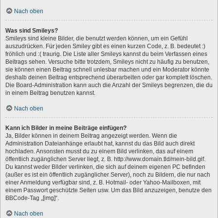
Nach oben
Was sind Smileys?
Smileys sind kleine Bilder, die benutzt werden können, um ein Gefühl
auszudrücken. Für jeden Smiley gibt es einen kurzen Code, z. B. bedeutet :)
fröhlich und :( traurig. Die Liste aller Smileys kannst du beim Verfassen eines
Beitrags sehen. Versuche bitte trotzdem, Smileys nicht zu häufig zu benutzen,
sie können einen Beitrag schnell unlesbar machen und ein Moderator könnte
deshalb deinen Beitrag entsprechend überarbeiten oder gar komplett löschen.
Die Board-Administration kann auch die Anzahl der Smileys begrenzen, die du
in einem Beitrag benutzen kannst.
Nach oben
Kann ich Bilder in meine Beiträge einfügen?
Ja, Bilder können in deinem Beitrag angezeigt werden. Wenn die
Administration Dateianhänge erlaubt hat, kannst du das Bild auch direkt
hochladen. Ansonsten musst du zu einem Bild verlinken, das auf einem
öffentlich zugänglichen Server liegt, z. B. http://www.domain.tld/mein-bild.gif.
Du kannst weder Bilder verlinken, die sich auf deinem eigenen PC befinden
(außer es ist ein öffentlich zugänglicher Server), noch zu Bildern, die nur nach
einer Anmeldung verfügbar sind, z. B. Hotmail- oder Yahoo-Mailboxen, mit
einem Passwort geschützte Seiten usw. Um das Bild anzuzeigen, benutze den
BBCode-Tag „[img]“.
Nach oben