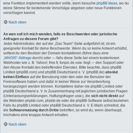
eine Funktion implementiert werden sollte, dann besuche
phpBB Ideas
, wo du
deine Stimme für bestehende Vorschläge abgeben oder neue Funktionen
vorschlagen kannst.
Nach oben
An wen soll ich mich wenden, falls es Beschwerden oder juristische
Anfragen zu diesem Forum gibt?
Jeder Administrator, der auf der „Das Team“-Seite aufgeführt ist, ist ein
geeigneter Kontakt für deine Beschwerde. Wenn du so keine Antwort erhältst,
solltest du den Besitzer der Domain kontaktieren (führe dazu eine
„WHOIS“-Abfrage
durch) oder — falls diese Seite bei einem kostenlosen
Webhoster wie z. B. Yahoo!, free.fr, funpic.de usw. liegt — den Support oder
den Abuse-Kontakt des betreffenden Dienstes. Bitte beachte, dass phpBB
Limited (phpBB.com) und phpBB Deutschland e. V. (phpBB.de)
absolut
keinen Einfluss
auf die Benutzung oder den oder die Benutzer der
Forensoftware haben und dafür in keiner Weise zur Verantwortung
herangezogen werden können. Kontaktiere daher nie phpBB Limited oder
phpBB Deutschland e. V. in Zusammenhang mit jeglichen juristischen Fragen
(Unterlassungserklärungen, Haftungsfragen usw.), die
sich nicht direkt
auf
die Websiten phpbb.com, phpbb.de oder die phpBB-Software selbst beziehen.
Falls du phpBB Limited oder phpBB Deutschland e. V. E-Mails schreibst, die
die
Softwarenutzung durch Dritte
betreffen, so wirst du, wenn überhaupt,
höchstens eine knappe Antwort erhalten.
Nach oben