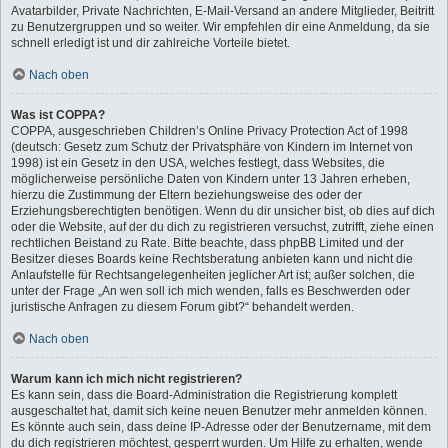
Avatarbilder, Private Nachrichten, E-Mail-Versand an andere Mitglieder, Beitritt
zu Benutzergruppen und so weiter. Wir empfehlen dir eine Anmeldung, da sie
schnell erledigt ist und dir zahlreiche Vorteile bietet.
Nach oben
Was ist COPPA?
COPPA, ausgeschrieben Children’s Online Privacy Protection Act of 1998
(deutsch: Gesetz zum Schutz der Privatsphäre von Kindern im Internet von
1998) ist ein Gesetz in den USA, welches festlegt, dass Websites, die
möglicherweise persönliche Daten von Kindern unter 13 Jahren erheben,
hierzu die Zustimmung der Eltern beziehungsweise des oder der
Erziehungsberechtigten benötigen. Wenn du dir unsicher bist, ob dies auf dich
oder die Website, auf der du dich zu registrieren versuchst, zutrifft, ziehe einen
rechtlichen Beistand zu Rate. Bitte beachte, dass phpBB Limited und der
Besitzer dieses Boards keine Rechtsberatung anbieten kann und nicht die
Anlaufstelle für Rechtsangelegenheiten jeglicher Art ist; außer solchen, die
unter der Frage „An wen soll ich mich wenden, falls es Beschwerden oder
juristische Anfragen zu diesem Forum gibt?“ behandelt werden.
Nach oben
Warum kann ich mich nicht registrieren?
Es kann sein, dass die Board-Administration die Registrierung komplett
ausgeschaltet hat, damit sich keine neuen Benutzer mehr anmelden können.
Es könnte auch sein, dass deine IP-Adresse oder der Benutzername, mit dem
du dich registrieren möchtest, gesperrt wurden. Um Hilfe zu erhalten, wende