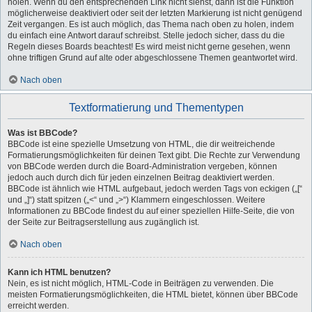
holen. Wenn du den entsprechenden Link nicht siehst, dann ist die Funktion
möglicherweise deaktiviert oder seit der letzten Markierung ist nicht genügend
Zeit vergangen. Es ist auch möglich, das Thema nach oben zu holen, indem
du einfach eine Antwort darauf schreibst. Stelle jedoch sicher, dass du die
Regeln dieses Boards beachtest! Es wird meist nicht gerne gesehen, wenn
ohne triftigen Grund auf alte oder abgeschlossene Themen geantwortet wird.
Nach oben
Textformatierung und Thementypen
Was ist BBCode?
BBCode ist eine spezielle Umsetzung von HTML, die dir weitreichende
Formatierungsmöglichkeiten für deinen Text gibt. Die Rechte zur Verwendung
von BBCode werden durch die Board-Administration vergeben, können
jedoch auch durch dich für jeden einzelnen Beitrag deaktiviert werden.
BBCode ist ähnlich wie HTML aufgebaut, jedoch werden Tags von eckigen („[“
und „]“) statt spitzen („<“ und „>“) Klammern eingeschlossen. Weitere
Informationen zu BBCode findest du auf einer speziellen Hilfe-Seite, die von
der Seite zur Beitragserstellung aus zugänglich ist.
Nach oben
Kann ich HTML benutzen?
Nein, es ist nicht möglich, HTML-Code in Beiträgen zu verwenden. Die
meisten Formatierungsmöglichkeiten, die HTML bietet, können über BBCode
erreicht werden.