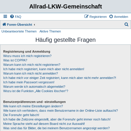
Allrad-LKW-Gemeinschaft
FAQ
Registrieren
Anmelden
S
Foren-Übersicht
Unbeantwortete Themen
Aktive Themen
u
Häufig gestellte Fragen
c
h
Registrierung und Anmeldung
e
Wozu muss ich mich registrieren?
Was ist COPPA?
Warum kann ich mich nicht registrieren?
Ich habe mich registriert, kann mich aber nicht anmelden!
Warum kann ich mich nicht anmelden?
Ich habe mich vor einiger Zeit registriert, kann mich aber nicht mehr anmelden?!
Ich habe mein Passwort vergessen!
Warum werde ich automatisch abgemeldet?
Wozu ist die Funktion „Alle Cookies löschen“?
Benutzerpräferenzen und -einstellungen
Wie kann ich meine Einstellungen ändern?
Wie kann ich verhindern, dass mein Benutzername in der Online-Liste auftaucht?
Die Forenuhr geht falsch!
Ich habe die Zeitzone eingestellt, aber die Forenuhr geht immer noch falsch!
Meine Sprache steht auf diesem Board nicht zur Auswahl!
Was sind das für Bilder, die bei meinem Benutzernamen angezeigt werden?