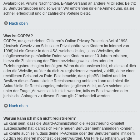
Avatarbilder, Private Nachrichten, E-Mail-Versand an andere Mitglieder, Beitritt
zu Benutzergruppen und so weiter. Wir empfehlen dir eine Anmeldung, da sie
schnell erledigt ist und dir zahlreiche Vorteile bietet.
Nach oben
Was ist COPPA?
COPPA, ausgeschrieben Children’s Online Privacy Protection Act of 1998
(deutsch: Gesetz zum Schutz der Privatsphäre von Kindern im Internet von
1998) ist ein Gesetz in den USA, welches festlegt, dass Websites, die
möglicherweise persönliche Daten von Kindern unter 13 Jahren erheben,
hierzu die Zustimmung der Eltern beziehungsweise des oder der
Erziehungsberechtigten benötigen. Wenn du dir unsicher bist, ob dies auf dich
oder die Website, auf der du dich zu registrieren versuchst, zutrifft, ziehe einen
rechtlichen Beistand zu Rate. Bitte beachte, dass phpBB Limited und der
Besitzer dieses Boards keine Rechtsberatung anbieten kann und nicht die
Anlaufstelle für Rechtsangelegenheiten jeglicher Art ist; außer solchen, die
unter der Frage „An wen soll ich mich wenden, falls es Beschwerden oder
juristische Anfragen zu diesem Forum gibt?“ behandelt werden.
Nach oben
Warum kann ich mich nicht registrieren?
Es kann sein, dass die Board-Administration die Registrierung komplett
ausgeschaltet hat, damit sich keine neuen Benutzer mehr anmelden können.
Es könnte auch sein, dass deine IP-Adresse oder der Benutzername, mit dem
du dich registrieren möchtest, gesperrt wurden. Um Hilfe zu erhalten, wende