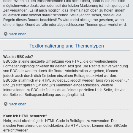
holen. Wenn du den entsprechenden Link nicht siehst, dann ist die Funktion
möglicherweise deaktiviert oder seit der letzten Markierung ist nicht genügend
Zeit vergangen. Es ist auch möglich, das Thema nach oben zu holen, indem
du einfach eine Antwort darauf schreibst. Stelle jedoch sicher, dass du die
Regeln dieses Boards beachtest! Es wird meist nicht gerne gesehen, wenn
ohne triftigen Grund auf alte oder abgeschlossene Themen geantwortet wird.
Nach oben
Textformatierung und Thementypen
Was ist BBCode?
BBCode ist eine spezielle Umsetzung von HTML, die dir weitreichende
Formatierungsmöglichkeiten für deinen Text gibt. Die Rechte zur Verwendung
von BBCode werden durch die Board-Administration vergeben, können
jedoch auch durch dich für jeden einzelnen Beitrag deaktiviert werden.
BBCode ist ähnlich wie HTML aufgebaut, jedoch werden Tags von eckigen („[“
und „]“) statt spitzen („<“ und „>“) Klammern eingeschlossen. Weitere
Informationen zu BBCode findest du auf einer speziellen Hilfe-Seite, die von
der Seite zur Beitragserstellung aus zugänglich ist.
Nach oben
Kann ich HTML benutzen?
Nein, es ist nicht möglich, HTML-Code in Beiträgen zu verwenden. Die
meisten Formatierungsmöglichkeiten, die HTML bietet, können über BBCode
erreicht werden.