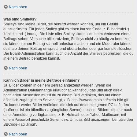
Nach oben
Was sind Smileys?
Smileys sind kleine Bilder, die benutzt werden können, um ein Gefühl
auszudrücken. Für jeden Smiley gibt es einen kurzen Code, z. B. bedeutet :)
fröhlich und :( traurig. Die Liste aller Smileys kannst du beim Verfassen eines
Beitrags sehen. Versuche bitte trotzdem, Smileys nicht zu häufig zu benutzen,
sie können einen Beitrag schnell unlesbar machen und ein Moderator könnte
deshalb deinen Beitrag entsprechend überarbeiten oder gar komplett löschen.
Die Board-Administration kann auch die Anzahl der Smileys begrenzen, die du
in einem Beitrag benutzen kannst.
Nach oben
Kann ich Bilder in meine Beiträge einfügen?
Ja, Bilder können in deinem Beitrag angezeigt werden. Wenn die
Administration Dateianhänge erlaubt hat, kannst du das Bild auch direkt
hochladen. Ansonsten musst du zu einem Bild verlinken, das auf einem
öffentlich zugänglichen Server liegt, z. B. http://www.domain.tld/mein-bild.gif.
Du kannst weder Bilder verlinken, die sich auf deinem eigenen PC befinden
(außer es ist ein öffentlich zugänglicher Server), noch zu Bildern, die nur nach
einer Anmeldung verfügbar sind, z. B. Hotmail- oder Yahoo-Mailboxen, mit
einem Passwort geschützte Seiten usw. Um das Bild anzuzeigen, benutze den
BBCode-Tag „[img]“.
Nach oben