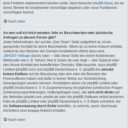
eine Funktion implementiert werden sollte, dann besuche
phpBB Ideas
, wo du
deine Stimme für bestehende Vorschläge abgeben oder neue Funktionen
vorschlagen kannst.
Nach oben
An wen soll ich mich wenden, falls es Beschwerden oder juristische
Anfragen zu diesem Forum gibt?
Jeder Administrator, der auf der „Das Team“-Seite aufgeführt ist, ist ein
geeigneter Kontakt für deine Beschwerde. Wenn du so keine Antwort erhältst,
solltest du den Besitzer der Domain kontaktieren (führe dazu eine
„WHOIS“-Abfrage
durch) oder — falls diese Seite bei einem kostenlosen
Webhoster wie z. B. Yahoo!, free.fr, funpic.de usw. liegt — den Support oder
den Abuse-Kontakt des betreffenden Dienstes. Bitte beachte, dass phpBB
Limited (phpBB.com) und phpBB Deutschland e. V. (phpBB.de)
absolut
keinen Einfluss
auf die Benutzung oder den oder die Benutzer der
Forensoftware haben und dafür in keiner Weise zur Verantwortung
herangezogen werden können. Kontaktiere daher nie phpBB Limited oder
phpBB Deutschland e. V. in Zusammenhang mit jeglichen juristischen Fragen
(Unterlassungserklärungen, Haftungsfragen usw.), die
sich nicht direkt
auf
die Websiten phpbb.com, phpbb.de oder die phpBB-Software selbst beziehen.
Falls du phpBB Limited oder phpBB Deutschland e. V. E-Mails schreibst, die
die
Softwarenutzung durch Dritte
betreffen, so wirst du, wenn überhaupt,
höchstens eine knappe Antwort erhalten.
Nach oben