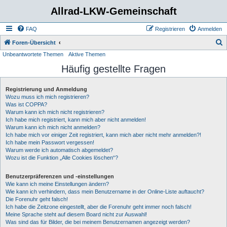
Allrad-LKW-Gemeinschaft
FAQ
Registrieren
Anmelden
S
Foren-Übersicht
Unbeantwortete Themen
Aktive Themen
u
Häufig gestellte Fragen
c
h
Registrierung und Anmeldung
e
Wozu muss ich mich registrieren?
Was ist COPPA?
Warum kann ich mich nicht registrieren?
Ich habe mich registriert, kann mich aber nicht anmelden!
Warum kann ich mich nicht anmelden?
Ich habe mich vor einiger Zeit registriert, kann mich aber nicht mehr anmelden?!
Ich habe mein Passwort vergessen!
Warum werde ich automatisch abgemeldet?
Wozu ist die Funktion „Alle Cookies löschen“?
Benutzerpräferenzen und -einstellungen
Wie kann ich meine Einstellungen ändern?
Wie kann ich verhindern, dass mein Benutzername in der Online-Liste auftaucht?
Die Forenuhr geht falsch!
Ich habe die Zeitzone eingestellt, aber die Forenuhr geht immer noch falsch!
Meine Sprache steht auf diesem Board nicht zur Auswahl!
Was sind das für Bilder, die bei meinem Benutzernamen angezeigt werden?