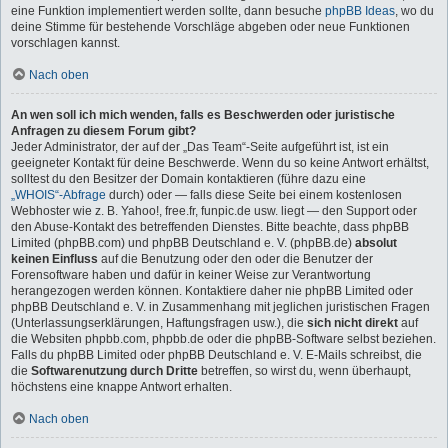
eine Funktion implementiert werden sollte, dann besuche
phpBB Ideas
, wo du
deine Stimme für bestehende Vorschläge abgeben oder neue Funktionen
vorschlagen kannst.
Nach oben
An wen soll ich mich wenden, falls es Beschwerden oder juristische
Anfragen zu diesem Forum gibt?
Jeder Administrator, der auf der „Das Team“-Seite aufgeführt ist, ist ein
geeigneter Kontakt für deine Beschwerde. Wenn du so keine Antwort erhältst,
solltest du den Besitzer der Domain kontaktieren (führe dazu eine
„WHOIS“-Abfrage
durch) oder — falls diese Seite bei einem kostenlosen
Webhoster wie z. B. Yahoo!, free.fr, funpic.de usw. liegt — den Support oder
den Abuse-Kontakt des betreffenden Dienstes. Bitte beachte, dass phpBB
Limited (phpBB.com) und phpBB Deutschland e. V. (phpBB.de)
absolut
keinen Einfluss
auf die Benutzung oder den oder die Benutzer der
Forensoftware haben und dafür in keiner Weise zur Verantwortung
herangezogen werden können. Kontaktiere daher nie phpBB Limited oder
phpBB Deutschland e. V. in Zusammenhang mit jeglichen juristischen Fragen
(Unterlassungserklärungen, Haftungsfragen usw.), die
sich nicht direkt
auf
die Websiten phpbb.com, phpbb.de oder die phpBB-Software selbst beziehen.
Falls du phpBB Limited oder phpBB Deutschland e. V. E-Mails schreibst, die
die
Softwarenutzung durch Dritte
betreffen, so wirst du, wenn überhaupt,
höchstens eine knappe Antwort erhalten.
Nach oben