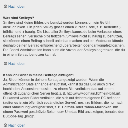
Nach oben
Was sind Smileys?
Smileys sind kleine Bilder, die benutzt werden können, um ein Gefühl
auszudrücken. Für jeden Smiley gibt es einen kurzen Code, z. B. bedeutet :)
fröhlich und :( traurig. Die Liste aller Smileys kannst du beim Verfassen eines
Beitrags sehen. Versuche bitte trotzdem, Smileys nicht zu häufig zu benutzen,
sie können einen Beitrag schnell unlesbar machen und ein Moderator könnte
deshalb deinen Beitrag entsprechend überarbeiten oder gar komplett löschen.
Die Board-Administration kann auch die Anzahl der Smileys begrenzen, die du
in einem Beitrag benutzen kannst.
Nach oben
Kann ich Bilder in meine Beiträge einfügen?
Ja, Bilder können in deinem Beitrag angezeigt werden. Wenn die
Administration Dateianhänge erlaubt hat, kannst du das Bild auch direkt
hochladen. Ansonsten musst du zu einem Bild verlinken, das auf einem
öffentlich zugänglichen Server liegt, z. B. http://www.domain.tld/mein-bild.gif.
Du kannst weder Bilder verlinken, die sich auf deinem eigenen PC befinden
(außer es ist ein öffentlich zugänglicher Server), noch zu Bildern, die nur nach
einer Anmeldung verfügbar sind, z. B. Hotmail- oder Yahoo-Mailboxen, mit
einem Passwort geschützte Seiten usw. Um das Bild anzuzeigen, benutze den
BBCode-Tag „[img]“.
Nach oben