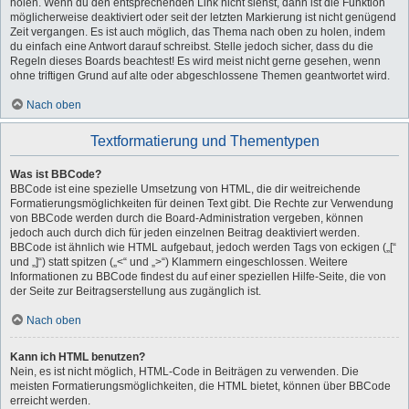
holen. Wenn du den entsprechenden Link nicht siehst, dann ist die Funktion
möglicherweise deaktiviert oder seit der letzten Markierung ist nicht genügend
Zeit vergangen. Es ist auch möglich, das Thema nach oben zu holen, indem
du einfach eine Antwort darauf schreibst. Stelle jedoch sicher, dass du die
Regeln dieses Boards beachtest! Es wird meist nicht gerne gesehen, wenn
ohne triftigen Grund auf alte oder abgeschlossene Themen geantwortet wird.
Nach oben
Textformatierung und Thementypen
Was ist BBCode?
BBCode ist eine spezielle Umsetzung von HTML, die dir weitreichende
Formatierungsmöglichkeiten für deinen Text gibt. Die Rechte zur Verwendung
von BBCode werden durch die Board-Administration vergeben, können
jedoch auch durch dich für jeden einzelnen Beitrag deaktiviert werden.
BBCode ist ähnlich wie HTML aufgebaut, jedoch werden Tags von eckigen („[“
und „]“) statt spitzen („<“ und „>“) Klammern eingeschlossen. Weitere
Informationen zu BBCode findest du auf einer speziellen Hilfe-Seite, die von
der Seite zur Beitragserstellung aus zugänglich ist.
Nach oben
Kann ich HTML benutzen?
Nein, es ist nicht möglich, HTML-Code in Beiträgen zu verwenden. Die
meisten Formatierungsmöglichkeiten, die HTML bietet, können über BBCode
erreicht werden.