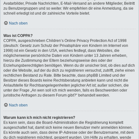
Avatarbilder, Private Nachrichten, E-Mail-Versand an andere Mitglieder, Beitritt
zu Benutzergruppen und so weiter. Wir empfehlen dir eine Anmeldung, da sie
schnell erledigt ist und dir zahlreiche Vorteile bietet.
Nach oben
Was ist COPPA?
COPPA, ausgeschrieben Children’s Online Privacy Protection Act of 1998
(deutsch: Gesetz zum Schutz der Privatsphäre von Kindern im Internet von
1998) ist ein Gesetz in den USA, welches festlegt, dass Websites, die
möglicherweise persönliche Daten von Kindern unter 13 Jahren erheben,
hierzu die Zustimmung der Eltern beziehungsweise des oder der
Erziehungsberechtigten benötigen. Wenn du dir unsicher bist, ob dies auf dich
oder die Website, auf der du dich zu registrieren versuchst, zutrifft, ziehe einen
rechtlichen Beistand zu Rate. Bitte beachte, dass phpBB Limited und der
Besitzer dieses Boards keine Rechtsberatung anbieten kann und nicht die
Anlaufstelle für Rechtsangelegenheiten jeglicher Art ist; außer solchen, die
unter der Frage „An wen soll ich mich wenden, falls es Beschwerden oder
juristische Anfragen zu diesem Forum gibt?“ behandelt werden.
Nach oben
Warum kann ich mich nicht registrieren?
Es kann sein, dass die Board-Administration die Registrierung komplett
ausgeschaltet hat, damit sich keine neuen Benutzer mehr anmelden können.
Es könnte auch sein, dass deine IP-Adresse oder der Benutzername, mit dem
du dich registrieren möchtest, gesperrt wurden. Um Hilfe zu erhalten, wende