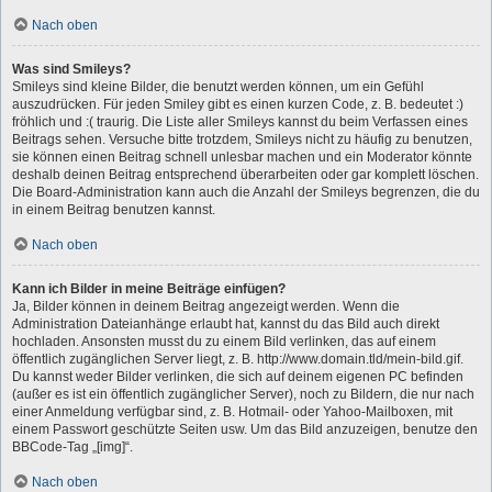
Nach oben
Was sind Smileys?
Smileys sind kleine Bilder, die benutzt werden können, um ein Gefühl
auszudrücken. Für jeden Smiley gibt es einen kurzen Code, z. B. bedeutet :)
fröhlich und :( traurig. Die Liste aller Smileys kannst du beim Verfassen eines
Beitrags sehen. Versuche bitte trotzdem, Smileys nicht zu häufig zu benutzen,
sie können einen Beitrag schnell unlesbar machen und ein Moderator könnte
deshalb deinen Beitrag entsprechend überarbeiten oder gar komplett löschen.
Die Board-Administration kann auch die Anzahl der Smileys begrenzen, die du
in einem Beitrag benutzen kannst.
Nach oben
Kann ich Bilder in meine Beiträge einfügen?
Ja, Bilder können in deinem Beitrag angezeigt werden. Wenn die
Administration Dateianhänge erlaubt hat, kannst du das Bild auch direkt
hochladen. Ansonsten musst du zu einem Bild verlinken, das auf einem
öffentlich zugänglichen Server liegt, z. B. http://www.domain.tld/mein-bild.gif.
Du kannst weder Bilder verlinken, die sich auf deinem eigenen PC befinden
(außer es ist ein öffentlich zugänglicher Server), noch zu Bildern, die nur nach
einer Anmeldung verfügbar sind, z. B. Hotmail- oder Yahoo-Mailboxen, mit
einem Passwort geschützte Seiten usw. Um das Bild anzuzeigen, benutze den
BBCode-Tag „[img]“.
Nach oben