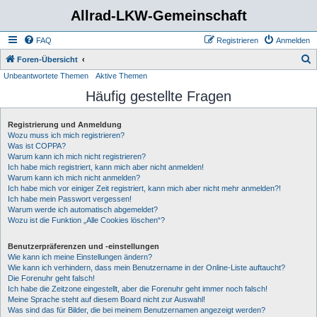
Allrad-LKW-Gemeinschaft
FAQ
Registrieren
Anmelden
S
Foren-Übersicht
Unbeantwortete Themen
Aktive Themen
u
Häufig gestellte Fragen
c
h
Registrierung und Anmeldung
e
Wozu muss ich mich registrieren?
Was ist COPPA?
Warum kann ich mich nicht registrieren?
Ich habe mich registriert, kann mich aber nicht anmelden!
Warum kann ich mich nicht anmelden?
Ich habe mich vor einiger Zeit registriert, kann mich aber nicht mehr anmelden?!
Ich habe mein Passwort vergessen!
Warum werde ich automatisch abgemeldet?
Wozu ist die Funktion „Alle Cookies löschen“?
Benutzerpräferenzen und -einstellungen
Wie kann ich meine Einstellungen ändern?
Wie kann ich verhindern, dass mein Benutzername in der Online-Liste auftaucht?
Die Forenuhr geht falsch!
Ich habe die Zeitzone eingestellt, aber die Forenuhr geht immer noch falsch!
Meine Sprache steht auf diesem Board nicht zur Auswahl!
Was sind das für Bilder, die bei meinem Benutzernamen angezeigt werden?