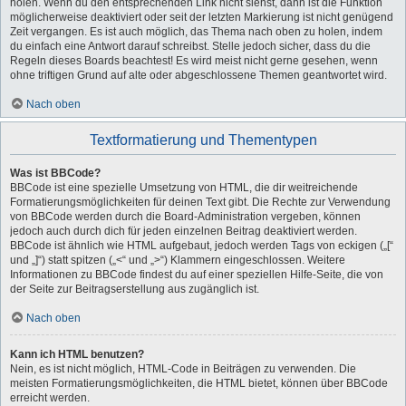
holen. Wenn du den entsprechenden Link nicht siehst, dann ist die Funktion
möglicherweise deaktiviert oder seit der letzten Markierung ist nicht genügend
Zeit vergangen. Es ist auch möglich, das Thema nach oben zu holen, indem
du einfach eine Antwort darauf schreibst. Stelle jedoch sicher, dass du die
Regeln dieses Boards beachtest! Es wird meist nicht gerne gesehen, wenn
ohne triftigen Grund auf alte oder abgeschlossene Themen geantwortet wird.
Nach oben
Textformatierung und Thementypen
Was ist BBCode?
BBCode ist eine spezielle Umsetzung von HTML, die dir weitreichende
Formatierungsmöglichkeiten für deinen Text gibt. Die Rechte zur Verwendung
von BBCode werden durch die Board-Administration vergeben, können
jedoch auch durch dich für jeden einzelnen Beitrag deaktiviert werden.
BBCode ist ähnlich wie HTML aufgebaut, jedoch werden Tags von eckigen („[“
und „]“) statt spitzen („<“ und „>“) Klammern eingeschlossen. Weitere
Informationen zu BBCode findest du auf einer speziellen Hilfe-Seite, die von
der Seite zur Beitragserstellung aus zugänglich ist.
Nach oben
Kann ich HTML benutzen?
Nein, es ist nicht möglich, HTML-Code in Beiträgen zu verwenden. Die
meisten Formatierungsmöglichkeiten, die HTML bietet, können über BBCode
erreicht werden.