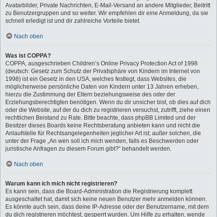
Avatarbilder, Private Nachrichten, E-Mail-Versand an andere Mitglieder, Beitritt
zu Benutzergruppen und so weiter. Wir empfehlen dir eine Anmeldung, da sie
schnell erledigt ist und dir zahlreiche Vorteile bietet.
Nach oben
Was ist COPPA?
COPPA, ausgeschrieben Children’s Online Privacy Protection Act of 1998
(deutsch: Gesetz zum Schutz der Privatsphäre von Kindern im Internet von
1998) ist ein Gesetz in den USA, welches festlegt, dass Websites, die
möglicherweise persönliche Daten von Kindern unter 13 Jahren erheben,
hierzu die Zustimmung der Eltern beziehungsweise des oder der
Erziehungsberechtigten benötigen. Wenn du dir unsicher bist, ob dies auf dich
oder die Website, auf der du dich zu registrieren versuchst, zutrifft, ziehe einen
rechtlichen Beistand zu Rate. Bitte beachte, dass phpBB Limited und der
Besitzer dieses Boards keine Rechtsberatung anbieten kann und nicht die
Anlaufstelle für Rechtsangelegenheiten jeglicher Art ist; außer solchen, die
unter der Frage „An wen soll ich mich wenden, falls es Beschwerden oder
juristische Anfragen zu diesem Forum gibt?“ behandelt werden.
Nach oben
Warum kann ich mich nicht registrieren?
Es kann sein, dass die Board-Administration die Registrierung komplett
ausgeschaltet hat, damit sich keine neuen Benutzer mehr anmelden können.
Es könnte auch sein, dass deine IP-Adresse oder der Benutzername, mit dem
du dich registrieren möchtest, gesperrt wurden. Um Hilfe zu erhalten, wende