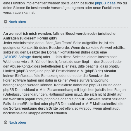
eine Funktion implementiert werden sollte, dann besuche
phpBB Ideas
, wo du
deine Stimme für bestehende Vorschläge abgeben oder neue Funktionen
vorschlagen kannst.
Nach oben
An wen soll ich mich wenden, falls es Beschwerden oder juristische
Anfragen zu diesem Forum gibt?
Jeder Administrator, der auf der „Das Team“-Seite aufgeführt ist, ist ein
geeigneter Kontakt für deine Beschwerde. Wenn du so keine Antwort erhältst,
solltest du den Besitzer der Domain kontaktieren (führe dazu eine
„WHOIS“-Abfrage
durch) oder — falls diese Seite bei einem kostenlosen
Webhoster wie z. B. Yahoo!, free.fr, funpic.de usw. liegt — den Support oder
den Abuse-Kontakt des betreffenden Dienstes. Bitte beachte, dass phpBB
Limited (phpBB.com) und phpBB Deutschland e. V. (phpBB.de)
absolut
keinen Einfluss
auf die Benutzung oder den oder die Benutzer der
Forensoftware haben und dafür in keiner Weise zur Verantwortung
herangezogen werden können. Kontaktiere daher nie phpBB Limited oder
phpBB Deutschland e. V. in Zusammenhang mit jeglichen juristischen Fragen
(Unterlassungserklärungen, Haftungsfragen usw.), die
sich nicht direkt
auf
die Websiten phpbb.com, phpbb.de oder die phpBB-Software selbst beziehen.
Falls du phpBB Limited oder phpBB Deutschland e. V. E-Mails schreibst, die
die
Softwarenutzung durch Dritte
betreffen, so wirst du, wenn überhaupt,
höchstens eine knappe Antwort erhalten.
Nach oben