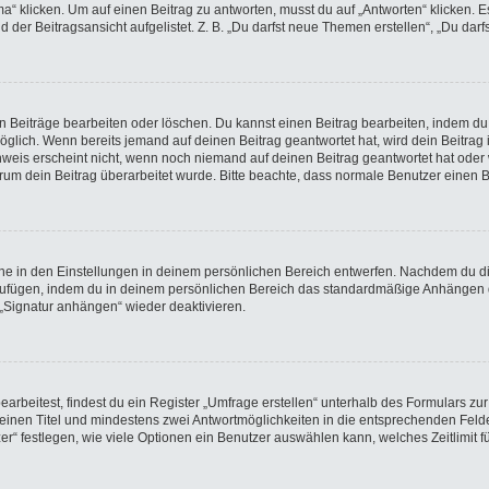
licken. Um auf einen Beitrag zu antworten, musst du auf „Antworten“ klicken. Es k
der Beitragsansicht aufgelistet. Z. B. „Du darfst neue Themen erstellen“, „Du darf
en Beiträge bearbeiten oder löschen. Du kannst einen Beitrag bearbeiten, indem du
möglich. Wenn bereits jemand auf deinen Beitrag geantwortet hat, wird dein Beitra
nweis erscheint nicht, wenn noch niemand auf deinen Beitrag geantwortet hat oder 
 warum dein Beitrag überarbeitet wurde. Bitte beachte, dass normale Benutzer einen
e in den Einstellungen in deinem persönlichen Bereich entwerfen. Nachdem du die 
nzufügen, indem du in deinem persönlichen Bereich das standardmäßige Anhängen d
 „Signatur anhängen“ wieder deaktivieren.
beitest, findest du ein Register „Umfrage erstellen“ unterhalb des Formulars zur 
t einen Titel und mindestens zwei Antwortmöglichkeiten in die entsprechenden Felde
r“ festlegen, wie viele Optionen ein Benutzer auswählen kann, welches Zeitlimit fü