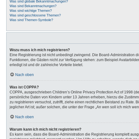
Was sind globale Bekanntmachungen?
Was sind Bekanntmachungen?
Was sind wichtige Themen?
Was sind geschlossene Themen?
Was sind Themen-Symbole?
Wozu muss ich mich registrieren?
Eine Registrierung ist nicht unbedingt zwingend. Die Board-Administration dies
Funktionen, die Gästen nicht zur Verfügung stehen: zum Beispiel Avatarbilder
erledigt ist und dir zahlreiche Vorteile bietet.
Nach oben
Was ist COPPA?
COPPA, ausgeschrieben Children’s Online Privacy Protection Act of 1998 (de
persönliche Daten von Kindern unter 13 Jahren erheben, hierzu die Zustimmu
zu registrieren versuchst, zutrifft, ziehe einen rechtlichen Beistand zu Rat
jeglicher Art ist; außer solchen, die unter der Frage „An wen soll ich mich 
Nach oben
Warum kann ich mich nicht registrieren?
Es kann sein, dass die Board-Administration die Registrierung komplett au