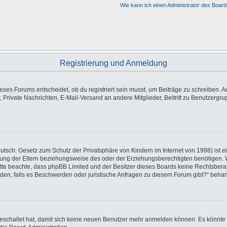
Wie kann ich einen Administrator des Board
Registrierung und Anmeldung
es Forums entscheidet, ob du registriert sein musst, um Beiträge zu schreiben. Auf j
, Private Nachrichten, E-Mail-Versand an andere Mitglieder, Beitritt zu Benutzergr
utsch: Gesetz zum Schutz der Privatsphäre von Kindern im Internet von 1998) ist e
ng der Eltern beziehungsweise des oder der Erziehungsberechtigten benötigen. Wen
e. Bitte beachte, dass phpBB Limited und der Besitzer dieses Boards keine Rechtsbe
wenden, falls es Beschwerden oder juristische Anfragen zu diesem Forum gibt?“ beha
sgeschaltet hat, damit sich keine neuen Benutzer mehr anmelden können. Es könnte