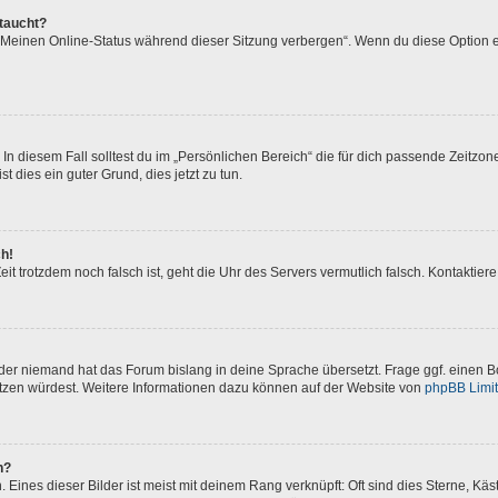
ftaucht?
 „Meinen Online-Status während dieser Sitzung verbergen“. Wenn du diese Option e
In diesem Fall solltest du im „Persönlichen Bereich“ die für dich passende Zeitzone 
t dies ein guter Grund, dies jetzt zu tun.
ch!
 Zeit trotzdem noch falsch ist, geht die Uhr des Servers vermutlich falsch. Kontakti
oder niemand hat das Forum bislang in deine Sprache übersetzt. Frage ggf. einen Bo
setzen würdest. Weitere Informationen dazu können auf der Website von
phpBB Limi
n?
Eines dieser Bilder ist meist mit deinem Rang verknüpft: Oft sind dies Sterne, Kä