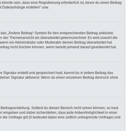
önnte sein, dass eine Registrierung erforderlich ist, bevor du einen Beitrag
st Dateianhänge erstellen“ usw.
 das „Ändere Beitrag“-Symbol für den entsprechenden Beitrag anklickst;
g in der Themenansicht als überarbeitet gekennzeichnet. Es wird sowohl die
wenn ein Administrator oder Moderator deinen Beitrag überarbeitet hat.
 Beitrag nicht löschen können, wenn bereits jemand darauf geantwortet hat.
Signatur erstellt und gespeichert hast, kannst du in jedem Beitrag das
einer Signatur aktivierst. Wenn du einen einzelnen Beitrag dennoch ohne
Beitragserstellung. Solltest du diesen Bereich nicht sehen können, so hast
r eingeben und dabei sicherstellen, dass jede Antwortmöglichkeit in einer
r die Umfrage gilt (0 bedeutet dabei eine zeitlich unbegrenzte Umfrage) und