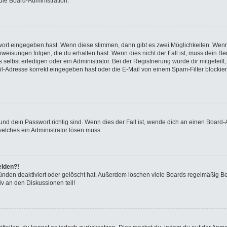
die Board-Administration.
swort eingegeben hast. Wenn diese stimmen, dann gibt es zwei Möglichkeiten. We
eisungen folgen, die du erhalten hast. Wenn dies nicht der Fall ist, muss dein Ben
elbst erledigen oder ein Administrator. Bei der Registrierung wurde dir mitgeteilt, 
-Adresse korrekt eingegeben hast oder die E-Mail von einem Spam-Filter blockiert
nd dein Passwort richtig sind. Wenn dies der Fall ist, wende dich an einen Board-A
welches ein Administrator lösen muss.
elden?!
ünden deaktiviert oder gelöscht hat. Außerdem löschen viele Boards regelmäßig Ben
v an den Diskussionen teil!