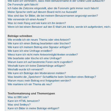
Wie kann ich verhindern, dass mein Benutzername in der Online-Liste auftaucht?
Die Forenuhr geht falsch!
Ich habe die Zeitzone eingestellt, aber die Forenuhr geht immer noch falsch!
Meine Sprache steht auf diesem Board nicht zur Auswahl!
Was sind das für Bilder, die bei meinem Benutzernamen angezeigt werden?
Wie verwende ich einen Avatar?
Was ist mein Rang und wie kann ich ihn ändern?
Wenn ich bei einem Benutzer auf den E-Mail-Link klicke, werde ich aufgefordert, mic
Beiträge schreiben
Wie erstelle ich ein neues Thema oder eine Antwort?
Wie kann ich einen Beitrag bearbeiten oder löschen?
Wie kann ich meinem Beitrag eine Signatur anfügen?
Wie kann ich eine Umfrage erstellen?
Wieso kann ich nicht mehr Antwortmöglichkeiten erstellen?
Wie bearbeite oder lösche ich eine Umfrage?
Warum kann ich auf bestimmte Foren nicht zugreifen?
Weshalb kann ich keine Dateianhänge anfügen?
Weshalb wurde ich verwarnt?
Wie kann ich Beiträge den Moderatoren melden?
Was bewirkt die „Speichern“-Schaltfläche beim Schreiben eines Beitrags?
Warum muss mein Beitrag erst freigegeben werden?
Wie markiere ich ein Thema als neu?
Textformatierung und Thementypen
Was ist BBCode?
Kann ich HTML benutzen?
Was sind Smileys?
Kann ich Bilder in meine Beiträge einfügen?