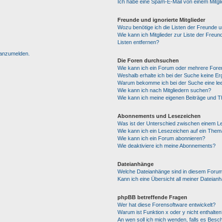
Ich habe eine Spam-E-Mail von einem Mitgl
Freunde und ignorierte Mitglieder
Wozu benötige ich die Listen der Freunde un
Wie kann ich Mitglieder zur Liste der Freun
Listen entfernen?
h anzumelden.
Die Foren durchsuchen
Wie kann ich ein Forum oder mehrere For
Weshalb erhalte ich bei der Suche keine E
Warum bekomme ich bei der Suche eine lee
Wie kann ich nach Mitgliedern suchen?
Wie kann ich meine eigenen Beiträge und 
Abonnements und Lesezeichen
Was ist der Unterschied zwischen einem 
Wie kann ich ein Lesezeichen auf ein The
Wie kann ich ein Forum abonnieren?
Wie deaktiviere ich meine Abonnements?
Dateianhänge
Welche Dateianhänge sind in diesem Forum
Kann ich eine Übersicht all meiner Dateian
phpBB betreffende Fragen
Wer hat diese Forensoftware entwickelt?
Warum ist Funktion x oder y nicht enthalten
An wen soll ich mich wenden, falls es Besc