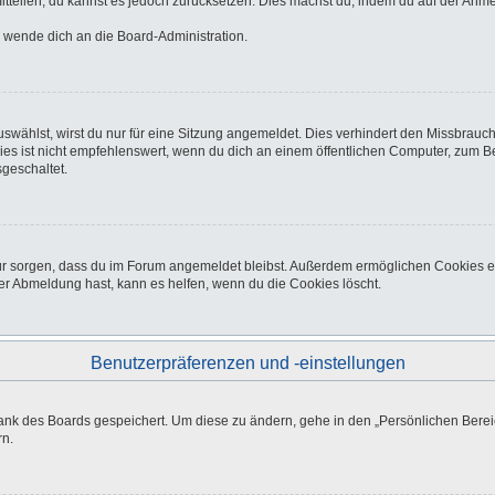
 mitteilen, du kannst es jedoch zurücksetzen. Dies machst du, indem du auf der Anm
o wende dich an die Board-Administration.
wählst, wirst du nur für eine Sitzung angemeldet. Dies verhindert den Missbrauc
ist nicht empfehlenswert, wenn du dich an einem öffentlichen Computer, zum Beisp
geschaltet.
afür sorgen, dass du im Forum angemeldet bleibst. Außerdem ermöglichen Cookies e
er Abmeldung hast, kann es helfen, wenn du die Cookies löscht.
Benutzerpräferenzen und -einstellungen
bank des Boards gespeichert. Um diese zu ändern, gehe in den „Persönlichen Bereic
rn.