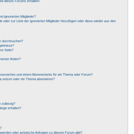
ied dieses Forums erhalten!
d ignorierten Mitglieder?
de oder zur Liste der ignorierten Mitglieder hinzufügen oder diese wieder aus den
en durchsuchen?
rgebnisse?
re Seite?
Themen finden?
Lesezeichen und einem Abonnements für ein Thema oder Forum?
ma setzen oder ein Thema abonnieren?
 zulässig?
hänge erhalten?
?
hwerden oder juristische Anfragen zu diesem Forum gibt?