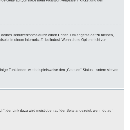
elde-Seite auf „Ich habe mein Passwort vergessen“ klickst und den
h deines Benutzerkontos durch einen Dritten. Um angemeldet zu bleiben,
iel in einem Internetcafé, befindest. Wenn diese Option nicht zur
inige Funktionen, wie beispielsweise den „Gelesen“-Status – sofern sie von
h“; der Link dazu wird meist oben auf der Seite angezeigt, wenn du auf