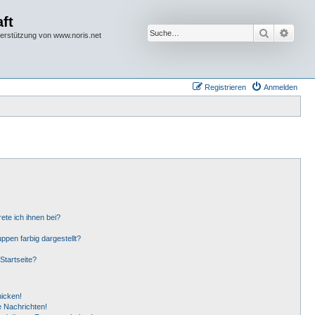
ft
Suche
Erwei
terstützung von www.noris.net
Registrieren
Anmelden
ete ich ihnen bei?
pen farbig dargestellt?
Startseite?
hicken!
 Nachrichten!