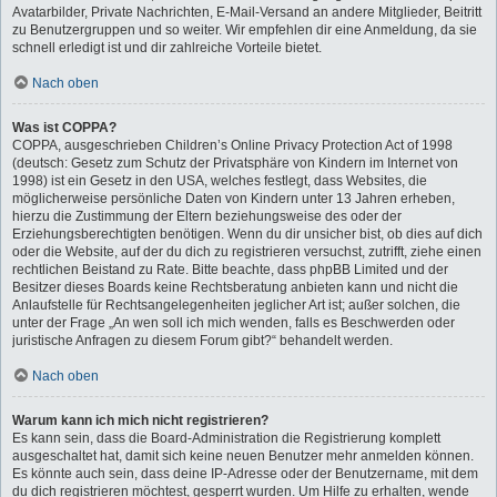
Avatarbilder, Private Nachrichten, E-Mail-Versand an andere Mitglieder, Beitritt
zu Benutzergruppen und so weiter. Wir empfehlen dir eine Anmeldung, da sie
schnell erledigt ist und dir zahlreiche Vorteile bietet.
Nach oben
Was ist COPPA?
COPPA, ausgeschrieben Children’s Online Privacy Protection Act of 1998
(deutsch: Gesetz zum Schutz der Privatsphäre von Kindern im Internet von
1998) ist ein Gesetz in den USA, welches festlegt, dass Websites, die
möglicherweise persönliche Daten von Kindern unter 13 Jahren erheben,
hierzu die Zustimmung der Eltern beziehungsweise des oder der
Erziehungsberechtigten benötigen. Wenn du dir unsicher bist, ob dies auf dich
oder die Website, auf der du dich zu registrieren versuchst, zutrifft, ziehe einen
rechtlichen Beistand zu Rate. Bitte beachte, dass phpBB Limited und der
Besitzer dieses Boards keine Rechtsberatung anbieten kann und nicht die
Anlaufstelle für Rechtsangelegenheiten jeglicher Art ist; außer solchen, die
unter der Frage „An wen soll ich mich wenden, falls es Beschwerden oder
juristische Anfragen zu diesem Forum gibt?“ behandelt werden.
Nach oben
Warum kann ich mich nicht registrieren?
Es kann sein, dass die Board-Administration die Registrierung komplett
ausgeschaltet hat, damit sich keine neuen Benutzer mehr anmelden können.
Es könnte auch sein, dass deine IP-Adresse oder der Benutzername, mit dem
du dich registrieren möchtest, gesperrt wurden. Um Hilfe zu erhalten, wende