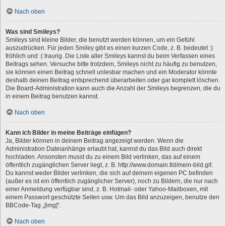
Nach oben
Was sind Smileys?
Smileys sind kleine Bilder, die benutzt werden können, um ein Gefühl
auszudrücken. Für jeden Smiley gibt es einen kurzen Code, z. B. bedeutet :)
fröhlich und :( traurig. Die Liste aller Smileys kannst du beim Verfassen eines
Beitrags sehen. Versuche bitte trotzdem, Smileys nicht zu häufig zu benutzen,
sie können einen Beitrag schnell unlesbar machen und ein Moderator könnte
deshalb deinen Beitrag entsprechend überarbeiten oder gar komplett löschen.
Die Board-Administration kann auch die Anzahl der Smileys begrenzen, die du
in einem Beitrag benutzen kannst.
Nach oben
Kann ich Bilder in meine Beiträge einfügen?
Ja, Bilder können in deinem Beitrag angezeigt werden. Wenn die
Administration Dateianhänge erlaubt hat, kannst du das Bild auch direkt
hochladen. Ansonsten musst du zu einem Bild verlinken, das auf einem
öffentlich zugänglichen Server liegt, z. B. http://www.domain.tld/mein-bild.gif.
Du kannst weder Bilder verlinken, die sich auf deinem eigenen PC befinden
(außer es ist ein öffentlich zugänglicher Server), noch zu Bildern, die nur nach
einer Anmeldung verfügbar sind, z. B. Hotmail- oder Yahoo-Mailboxen, mit
einem Passwort geschützte Seiten usw. Um das Bild anzuzeigen, benutze den
BBCode-Tag „[img]“.
Nach oben