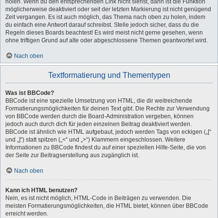
holen. Wenn du den entsprechenden Link nicht siehst, dann ist die Funktion
möglicherweise deaktiviert oder seit der letzten Markierung ist nicht genügend
Zeit vergangen. Es ist auch möglich, das Thema nach oben zu holen, indem
du einfach eine Antwort darauf schreibst. Stelle jedoch sicher, dass du die
Regeln dieses Boards beachtest! Es wird meist nicht gerne gesehen, wenn
ohne triftigen Grund auf alte oder abgeschlossene Themen geantwortet wird.
Nach oben
Textformatierung und Thementypen
Was ist BBCode?
BBCode ist eine spezielle Umsetzung von HTML, die dir weitreichende
Formatierungsmöglichkeiten für deinen Text gibt. Die Rechte zur Verwendung
von BBCode werden durch die Board-Administration vergeben, können
jedoch auch durch dich für jeden einzelnen Beitrag deaktiviert werden.
BBCode ist ähnlich wie HTML aufgebaut, jedoch werden Tags von eckigen („[“
und „]“) statt spitzen („<“ und „>“) Klammern eingeschlossen. Weitere
Informationen zu BBCode findest du auf einer speziellen Hilfe-Seite, die von
der Seite zur Beitragserstellung aus zugänglich ist.
Nach oben
Kann ich HTML benutzen?
Nein, es ist nicht möglich, HTML-Code in Beiträgen zu verwenden. Die
meisten Formatierungsmöglichkeiten, die HTML bietet, können über BBCode
erreicht werden.