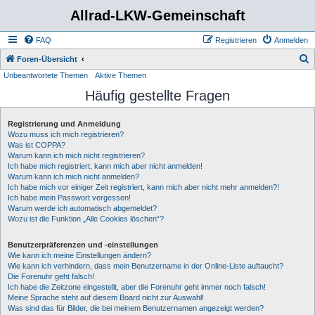
Allrad-LKW-Gemeinschaft
FAQ
Registrieren
Anmelden
S
Foren-Übersicht
Unbeantwortete Themen
Aktive Themen
u
Häufig gestellte Fragen
c
h
Registrierung und Anmeldung
e
Wozu muss ich mich registrieren?
Was ist COPPA?
Warum kann ich mich nicht registrieren?
Ich habe mich registriert, kann mich aber nicht anmelden!
Warum kann ich mich nicht anmelden?
Ich habe mich vor einiger Zeit registriert, kann mich aber nicht mehr anmelden?!
Ich habe mein Passwort vergessen!
Warum werde ich automatisch abgemeldet?
Wozu ist die Funktion „Alle Cookies löschen“?
Benutzerpräferenzen und -einstellungen
Wie kann ich meine Einstellungen ändern?
Wie kann ich verhindern, dass mein Benutzername in der Online-Liste auftaucht?
Die Forenuhr geht falsch!
Ich habe die Zeitzone eingestellt, aber die Forenuhr geht immer noch falsch!
Meine Sprache steht auf diesem Board nicht zur Auswahl!
Was sind das für Bilder, die bei meinem Benutzernamen angezeigt werden?