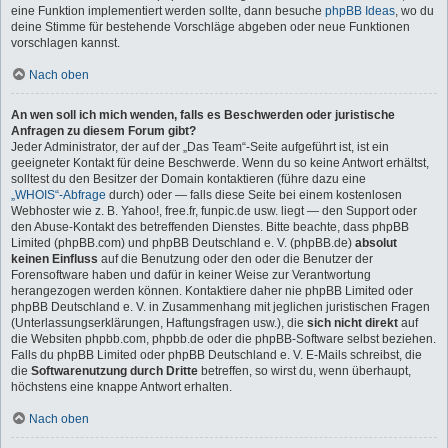
eine Funktion implementiert werden sollte, dann besuche
phpBB Ideas
, wo du
deine Stimme für bestehende Vorschläge abgeben oder neue Funktionen
vorschlagen kannst.
Nach oben
An wen soll ich mich wenden, falls es Beschwerden oder juristische
Anfragen zu diesem Forum gibt?
Jeder Administrator, der auf der „Das Team“-Seite aufgeführt ist, ist ein
geeigneter Kontakt für deine Beschwerde. Wenn du so keine Antwort erhältst,
solltest du den Besitzer der Domain kontaktieren (führe dazu eine
„WHOIS“-Abfrage
durch) oder — falls diese Seite bei einem kostenlosen
Webhoster wie z. B. Yahoo!, free.fr, funpic.de usw. liegt — den Support oder
den Abuse-Kontakt des betreffenden Dienstes. Bitte beachte, dass phpBB
Limited (phpBB.com) und phpBB Deutschland e. V. (phpBB.de)
absolut
keinen Einfluss
auf die Benutzung oder den oder die Benutzer der
Forensoftware haben und dafür in keiner Weise zur Verantwortung
herangezogen werden können. Kontaktiere daher nie phpBB Limited oder
phpBB Deutschland e. V. in Zusammenhang mit jeglichen juristischen Fragen
(Unterlassungserklärungen, Haftungsfragen usw.), die
sich nicht direkt
auf
die Websiten phpbb.com, phpbb.de oder die phpBB-Software selbst beziehen.
Falls du phpBB Limited oder phpBB Deutschland e. V. E-Mails schreibst, die
die
Softwarenutzung durch Dritte
betreffen, so wirst du, wenn überhaupt,
höchstens eine knappe Antwort erhalten.
Nach oben