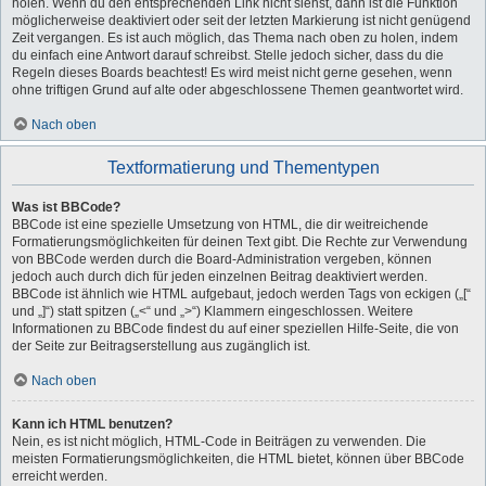
holen. Wenn du den entsprechenden Link nicht siehst, dann ist die Funktion
möglicherweise deaktiviert oder seit der letzten Markierung ist nicht genügend
Zeit vergangen. Es ist auch möglich, das Thema nach oben zu holen, indem
du einfach eine Antwort darauf schreibst. Stelle jedoch sicher, dass du die
Regeln dieses Boards beachtest! Es wird meist nicht gerne gesehen, wenn
ohne triftigen Grund auf alte oder abgeschlossene Themen geantwortet wird.
Nach oben
Textformatierung und Thementypen
Was ist BBCode?
BBCode ist eine spezielle Umsetzung von HTML, die dir weitreichende
Formatierungsmöglichkeiten für deinen Text gibt. Die Rechte zur Verwendung
von BBCode werden durch die Board-Administration vergeben, können
jedoch auch durch dich für jeden einzelnen Beitrag deaktiviert werden.
BBCode ist ähnlich wie HTML aufgebaut, jedoch werden Tags von eckigen („[“
und „]“) statt spitzen („<“ und „>“) Klammern eingeschlossen. Weitere
Informationen zu BBCode findest du auf einer speziellen Hilfe-Seite, die von
der Seite zur Beitragserstellung aus zugänglich ist.
Nach oben
Kann ich HTML benutzen?
Nein, es ist nicht möglich, HTML-Code in Beiträgen zu verwenden. Die
meisten Formatierungsmöglichkeiten, die HTML bietet, können über BBCode
erreicht werden.