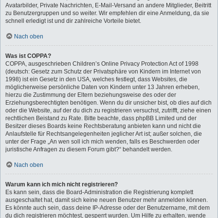
Avatarbilder, Private Nachrichten, E-Mail-Versand an andere Mitglieder, Beitritt
zu Benutzergruppen und so weiter. Wir empfehlen dir eine Anmeldung, da sie
schnell erledigt ist und dir zahlreiche Vorteile bietet.
Nach oben
Was ist COPPA?
COPPA, ausgeschrieben Children’s Online Privacy Protection Act of 1998
(deutsch: Gesetz zum Schutz der Privatsphäre von Kindern im Internet von
1998) ist ein Gesetz in den USA, welches festlegt, dass Websites, die
möglicherweise persönliche Daten von Kindern unter 13 Jahren erheben,
hierzu die Zustimmung der Eltern beziehungsweise des oder der
Erziehungsberechtigten benötigen. Wenn du dir unsicher bist, ob dies auf dich
oder die Website, auf der du dich zu registrieren versuchst, zutrifft, ziehe einen
rechtlichen Beistand zu Rate. Bitte beachte, dass phpBB Limited und der
Besitzer dieses Boards keine Rechtsberatung anbieten kann und nicht die
Anlaufstelle für Rechtsangelegenheiten jeglicher Art ist; außer solchen, die
unter der Frage „An wen soll ich mich wenden, falls es Beschwerden oder
juristische Anfragen zu diesem Forum gibt?“ behandelt werden.
Nach oben
Warum kann ich mich nicht registrieren?
Es kann sein, dass die Board-Administration die Registrierung komplett
ausgeschaltet hat, damit sich keine neuen Benutzer mehr anmelden können.
Es könnte auch sein, dass deine IP-Adresse oder der Benutzername, mit dem
du dich registrieren möchtest, gesperrt wurden. Um Hilfe zu erhalten, wende