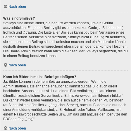
Nach oben
Was sind Smileys?
Smileys sind kleine Bilder, die benutzt werden können, um ein Gefühl
auszudrücken. Für jeden Smiley gibt es einen kurzen Code, z. B. bedeutet :)
fröhlich und :( traurig. Die Liste aller Smileys kannst du beim Verfassen eines
Beitrags sehen. Versuche bitte trotzdem, Smileys nicht zu häufig zu benutzen,
sie können einen Beitrag schnell unlesbar machen und ein Moderator könnte
deshalb deinen Beitrag entsprechend überarbeiten oder gar komplett löschen.
Die Board-Administration kann auch die Anzahl der Smileys begrenzen, die du
in einem Beitrag benutzen kannst.
Nach oben
Kann ich Bilder in meine Beiträge einfügen?
Ja, Bilder können in deinem Beitrag angezeigt werden. Wenn die
Administration Dateianhänge erlaubt hat, kannst du das Bild auch direkt
hochladen. Ansonsten musst du zu einem Bild verlinken, das auf einem
öffentlich zugänglichen Server liegt, z. B. http://www.domain.tld/mein-bild.gif.
Du kannst weder Bilder verlinken, die sich auf deinem eigenen PC befinden
(außer es ist ein öffentlich zugänglicher Server), noch zu Bildern, die nur nach
einer Anmeldung verfügbar sind, z. B. Hotmail- oder Yahoo-Mailboxen, mit
einem Passwort geschützte Seiten usw. Um das Bild anzuzeigen, benutze den
BBCode-Tag „[img]“.
Nach oben