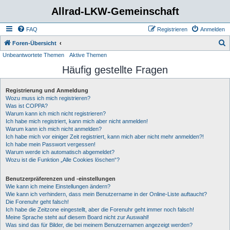
Allrad-LKW-Gemeinschaft
FAQ
Registrieren
Anmelden
S
Foren-Übersicht
Unbeantwortete Themen
Aktive Themen
u
Häufig gestellte Fragen
c
h
Registrierung und Anmeldung
e
Wozu muss ich mich registrieren?
Was ist COPPA?
Warum kann ich mich nicht registrieren?
Ich habe mich registriert, kann mich aber nicht anmelden!
Warum kann ich mich nicht anmelden?
Ich habe mich vor einiger Zeit registriert, kann mich aber nicht mehr anmelden?!
Ich habe mein Passwort vergessen!
Warum werde ich automatisch abgemeldet?
Wozu ist die Funktion „Alle Cookies löschen“?
Benutzerpräferenzen und -einstellungen
Wie kann ich meine Einstellungen ändern?
Wie kann ich verhindern, dass mein Benutzername in der Online-Liste auftaucht?
Die Forenuhr geht falsch!
Ich habe die Zeitzone eingestellt, aber die Forenuhr geht immer noch falsch!
Meine Sprache steht auf diesem Board nicht zur Auswahl!
Was sind das für Bilder, die bei meinem Benutzernamen angezeigt werden?