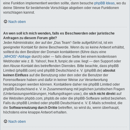
eine Funktion implementiert werden sollte, dann besuche
phpBB Ideas
, wo du
deine Stimme für bestehende Vorschläge abgeben oder neue Funktionen
vorschlagen kannst.
Nach oben
An wen soll ich mich wenden, falls es Beschwerden oder juristische
Anfragen zu diesem Forum gibt?
Jeder Administrator, der auf der „Das Team“-Seite aufgeführt ist, ist ein
geeigneter Kontakt für deine Beschwerde. Wenn du so keine Antwort erhältst,
solltest du den Besitzer der Domain kontaktieren (führe dazu eine
„WHOIS“-Abfrage
durch) oder — falls diese Seite bei einem kostenlosen
Webhoster wie z. B. Yahoo!, free.fr, funpic.de usw. liegt — den Support oder
den Abuse-Kontakt des betreffenden Dienstes. Bitte beachte, dass phpBB
Limited (phpBB.com) und phpBB Deutschland e. V. (phpBB.de)
absolut
keinen Einfluss
auf die Benutzung oder den oder die Benutzer der
Forensoftware haben und dafür in keiner Weise zur Verantwortung
herangezogen werden können. Kontaktiere daher nie phpBB Limited oder
phpBB Deutschland e. V. in Zusammenhang mit jeglichen juristischen Fragen
(Unterlassungserklärungen, Haftungsfragen usw.), die
sich nicht direkt
auf
die Websiten phpbb.com, phpbb.de oder die phpBB-Software selbst beziehen.
Falls du phpBB Limited oder phpBB Deutschland e. V. E-Mails schreibst, die
die
Softwarenutzung durch Dritte
betreffen, so wirst du, wenn überhaupt,
höchstens eine knappe Antwort erhalten.
Nach oben