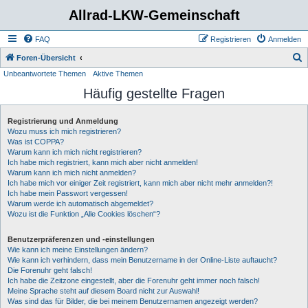
Allrad-LKW-Gemeinschaft
FAQ
Registrieren
Anmelden
S
Foren-Übersicht
Unbeantwortete Themen
Aktive Themen
u
Häufig gestellte Fragen
c
h
Registrierung und Anmeldung
e
Wozu muss ich mich registrieren?
Was ist COPPA?
Warum kann ich mich nicht registrieren?
Ich habe mich registriert, kann mich aber nicht anmelden!
Warum kann ich mich nicht anmelden?
Ich habe mich vor einiger Zeit registriert, kann mich aber nicht mehr anmelden?!
Ich habe mein Passwort vergessen!
Warum werde ich automatisch abgemeldet?
Wozu ist die Funktion „Alle Cookies löschen“?
Benutzerpräferenzen und -einstellungen
Wie kann ich meine Einstellungen ändern?
Wie kann ich verhindern, dass mein Benutzername in der Online-Liste auftaucht?
Die Forenuhr geht falsch!
Ich habe die Zeitzone eingestellt, aber die Forenuhr geht immer noch falsch!
Meine Sprache steht auf diesem Board nicht zur Auswahl!
Was sind das für Bilder, die bei meinem Benutzernamen angezeigt werden?