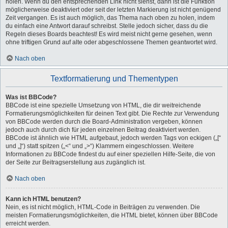
holen. Wenn du den entsprechenden Link nicht siehst, dann ist die Funktion
möglicherweise deaktiviert oder seit der letzten Markierung ist nicht genügend
Zeit vergangen. Es ist auch möglich, das Thema nach oben zu holen, indem
du einfach eine Antwort darauf schreibst. Stelle jedoch sicher, dass du die
Regeln dieses Boards beachtest! Es wird meist nicht gerne gesehen, wenn
ohne triftigen Grund auf alte oder abgeschlossene Themen geantwortet wird.
Nach oben
Textformatierung und Thementypen
Was ist BBCode?
BBCode ist eine spezielle Umsetzung von HTML, die dir weitreichende
Formatierungsmöglichkeiten für deinen Text gibt. Die Rechte zur Verwendung
von BBCode werden durch die Board-Administration vergeben, können
jedoch auch durch dich für jeden einzelnen Beitrag deaktiviert werden.
BBCode ist ähnlich wie HTML aufgebaut, jedoch werden Tags von eckigen („[“
und „]“) statt spitzen („<“ und „>“) Klammern eingeschlossen. Weitere
Informationen zu BBCode findest du auf einer speziellen Hilfe-Seite, die von
der Seite zur Beitragserstellung aus zugänglich ist.
Nach oben
Kann ich HTML benutzen?
Nein, es ist nicht möglich, HTML-Code in Beiträgen zu verwenden. Die
meisten Formatierungsmöglichkeiten, die HTML bietet, können über BBCode
erreicht werden.