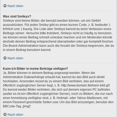
Nach oben
Was sind Smileys?
Smileys sind kleine Bilder, die benutzt werden können, um ein Gefühl
auszudrücken. Für jeden Smiley gibt es einen kurzen Code, z. B. bedeutet :)
fröhlich und :( traurig. Die Liste aller Smileys kannst du beim Verfassen eines
Beitrags sehen. Versuche bitte trotzdem, Smileys nicht zu häufig zu benutzen,
sie können einen Beitrag schnell unlesbar machen und ein Moderator könnte
deshalb deinen Beitrag entsprechend überarbeiten oder gar komplett löschen.
Die Board-Administration kann auch die Anzahl der Smileys begrenzen, die du
in einem Beitrag benutzen kannst.
Nach oben
Kann ich Bilder in meine Beiträge einfügen?
Ja, Bilder können in deinem Beitrag angezeigt werden. Wenn die
Administration Dateianhänge erlaubt hat, kannst du das Bild auch direkt
hochladen. Ansonsten musst du zu einem Bild verlinken, das auf einem
öffentlich zugänglichen Server liegt, z. B. http://www.domain.tld/mein-bild.gif.
Du kannst weder Bilder verlinken, die sich auf deinem eigenen PC befinden
(außer es ist ein öffentlich zugänglicher Server), noch zu Bildern, die nur nach
einer Anmeldung verfügbar sind, z. B. Hotmail- oder Yahoo-Mailboxen, mit
einem Passwort geschützte Seiten usw. Um das Bild anzuzeigen, benutze den
BBCode-Tag „[img]“.
Nach oben