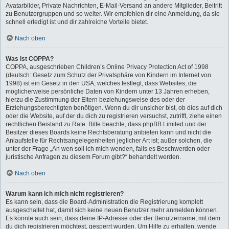
Avatarbilder, Private Nachrichten, E-Mail-Versand an andere Mitglieder, Beitritt
zu Benutzergruppen und so weiter. Wir empfehlen dir eine Anmeldung, da sie
schnell erledigt ist und dir zahlreiche Vorteile bietet.
Nach oben
Was ist COPPA?
COPPA, ausgeschrieben Children’s Online Privacy Protection Act of 1998
(deutsch: Gesetz zum Schutz der Privatsphäre von Kindern im Internet von
1998) ist ein Gesetz in den USA, welches festlegt, dass Websites, die
möglicherweise persönliche Daten von Kindern unter 13 Jahren erheben,
hierzu die Zustimmung der Eltern beziehungsweise des oder der
Erziehungsberechtigten benötigen. Wenn du dir unsicher bist, ob dies auf dich
oder die Website, auf der du dich zu registrieren versuchst, zutrifft, ziehe einen
rechtlichen Beistand zu Rate. Bitte beachte, dass phpBB Limited und der
Besitzer dieses Boards keine Rechtsberatung anbieten kann und nicht die
Anlaufstelle für Rechtsangelegenheiten jeglicher Art ist; außer solchen, die
unter der Frage „An wen soll ich mich wenden, falls es Beschwerden oder
juristische Anfragen zu diesem Forum gibt?“ behandelt werden.
Nach oben
Warum kann ich mich nicht registrieren?
Es kann sein, dass die Board-Administration die Registrierung komplett
ausgeschaltet hat, damit sich keine neuen Benutzer mehr anmelden können.
Es könnte auch sein, dass deine IP-Adresse oder der Benutzername, mit dem
du dich registrieren möchtest, gesperrt wurden. Um Hilfe zu erhalten, wende