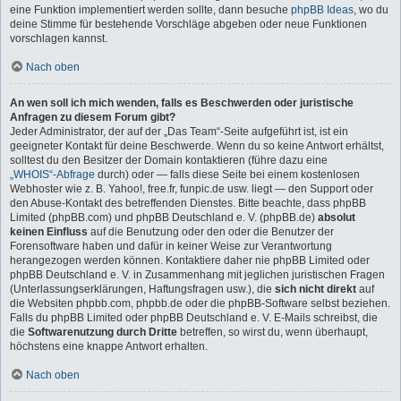
eine Funktion implementiert werden sollte, dann besuche
phpBB Ideas
, wo du
deine Stimme für bestehende Vorschläge abgeben oder neue Funktionen
vorschlagen kannst.
Nach oben
An wen soll ich mich wenden, falls es Beschwerden oder juristische
Anfragen zu diesem Forum gibt?
Jeder Administrator, der auf der „Das Team“-Seite aufgeführt ist, ist ein
geeigneter Kontakt für deine Beschwerde. Wenn du so keine Antwort erhältst,
solltest du den Besitzer der Domain kontaktieren (führe dazu eine
„WHOIS“-Abfrage
durch) oder — falls diese Seite bei einem kostenlosen
Webhoster wie z. B. Yahoo!, free.fr, funpic.de usw. liegt — den Support oder
den Abuse-Kontakt des betreffenden Dienstes. Bitte beachte, dass phpBB
Limited (phpBB.com) und phpBB Deutschland e. V. (phpBB.de)
absolut
keinen Einfluss
auf die Benutzung oder den oder die Benutzer der
Forensoftware haben und dafür in keiner Weise zur Verantwortung
herangezogen werden können. Kontaktiere daher nie phpBB Limited oder
phpBB Deutschland e. V. in Zusammenhang mit jeglichen juristischen Fragen
(Unterlassungserklärungen, Haftungsfragen usw.), die
sich nicht direkt
auf
die Websiten phpbb.com, phpbb.de oder die phpBB-Software selbst beziehen.
Falls du phpBB Limited oder phpBB Deutschland e. V. E-Mails schreibst, die
die
Softwarenutzung durch Dritte
betreffen, so wirst du, wenn überhaupt,
höchstens eine knappe Antwort erhalten.
Nach oben