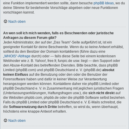
eine Funktion implementiert werden sollte, dann besuche
phpBB Ideas
, wo du
deine Stimme für bestehende Vorschläge abgeben oder neue Funktionen
vorschlagen kannst.
Nach oben
An wen soll ich mich wenden, falls es Beschwerden oder juristische
Anfragen zu diesem Forum gibt?
Jeder Administrator, der auf der „Das Team“-Seite aufgeführt ist, ist ein
geeigneter Kontakt für deine Beschwerde. Wenn du so keine Antwort erhältst,
solltest du den Besitzer der Domain kontaktieren (führe dazu eine
„WHOIS“-Abfrage
durch) oder — falls diese Seite bei einem kostenlosen
Webhoster wie z. B. Yahoo!, free.fr, funpic.de usw. liegt — den Support oder
den Abuse-Kontakt des betreffenden Dienstes. Bitte beachte, dass phpBB
Limited (phpBB.com) und phpBB Deutschland e. V. (phpBB.de)
absolut
keinen Einfluss
auf die Benutzung oder den oder die Benutzer der
Forensoftware haben und dafür in keiner Weise zur Verantwortung
herangezogen werden können. Kontaktiere daher nie phpBB Limited oder
phpBB Deutschland e. V. in Zusammenhang mit jeglichen juristischen Fragen
(Unterlassungserklärungen, Haftungsfragen usw.), die
sich nicht direkt
auf
die Websiten phpbb.com, phpbb.de oder die phpBB-Software selbst beziehen.
Falls du phpBB Limited oder phpBB Deutschland e. V. E-Mails schreibst, die
die
Softwarenutzung durch Dritte
betreffen, so wirst du, wenn überhaupt,
höchstens eine knappe Antwort erhalten.
Nach oben