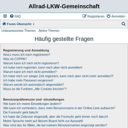
Allrad-LKW-Gemeinschaft
FAQ
Registrieren
Anmelden
S
Foren-Übersicht
Unbeantwortete Themen
Aktive Themen
u
Häufig gestellte Fragen
c
h
Registrierung und Anmeldung
e
Wozu muss ich mich registrieren?
Was ist COPPA?
Warum kann ich mich nicht registrieren?
Ich habe mich registriert, kann mich aber nicht anmelden!
Warum kann ich mich nicht anmelden?
Ich habe mich vor einiger Zeit registriert, kann mich aber nicht mehr anmelden?!
Ich habe mein Passwort vergessen!
Warum werde ich automatisch abgemeldet?
Wozu ist die Funktion „Alle Cookies löschen“?
Benutzerpräferenzen und -einstellungen
Wie kann ich meine Einstellungen ändern?
Wie kann ich verhindern, dass mein Benutzername in der Online-Liste auftaucht?
Die Forenuhr geht falsch!
Ich habe die Zeitzone eingestellt, aber die Forenuhr geht immer noch falsch!
Meine Sprache steht auf diesem Board nicht zur Auswahl!
Was sind das für Bilder, die bei meinem Benutzernamen angezeigt werden?