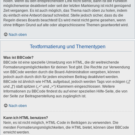
holen. Wenn du den entsprechenden Link nicht siehst, dann ist die Funktion
möglicherweise deaktiviert oder seit der letzten Markierung ist nicht genügend
Zeit vergangen. Es ist auch möglich, das Thema nach oben zu holen, indem
du einfach eine Antwort darauf schreibst. Stelle jedoch sicher, dass du die
Regeln dieses Boards beachtest! Es wird meist nicht gerne gesehen, wenn
ohne triftigen Grund auf alte oder abgeschlossene Themen geantwortet wird.
Nach oben
Textformatierung und Thementypen
Was ist BBCode?
BBCode ist eine spezielle Umsetzung von HTML, die dir weitreichende
Formatierungsmöglichkeiten für deinen Text gibt. Die Rechte zur Verwendung
von BBCode werden durch die Board-Administration vergeben, können
jedoch auch durch dich für jeden einzelnen Beitrag deaktiviert werden.
BBCode ist ähnlich wie HTML aufgebaut, jedoch werden Tags von eckigen („[“
und „]“) statt spitzen („<“ und „>“) Klammern eingeschlossen. Weitere
Informationen zu BBCode findest du auf einer speziellen Hilfe-Seite, die von
der Seite zur Beitragserstellung aus zugänglich ist.
Nach oben
Kann ich HTML benutzen?
Nein, es ist nicht möglich, HTML-Code in Beiträgen zu verwenden. Die
meisten Formatierungsmöglichkeiten, die HTML bietet, können über BBCode
erreicht werden.