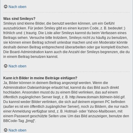
Nach oben
Was sind Smileys?
Smileys sind kleine Bilder, die benutzt werden können, um ein Gefühl
auszudrücken. Für jeden Smiley gibt es einen kurzen Code, z. B. bedeutet :)
fröhlich und :( traurig. Die Liste aller Smileys kannst du beim Verfassen eines
Beitrags sehen. Versuche bitte trotzdem, Smileys nicht zu häufig zu benutzen,
sie können einen Beitrag schnell unlesbar machen und ein Moderator könnte
deshalb deinen Beitrag entsprechend überarbeiten oder gar komplett löschen.
Die Board-Administration kann auch die Anzahl der Smileys begrenzen, die du
in einem Beitrag benutzen kannst.
Nach oben
Kann ich Bilder in meine Beiträge einfügen?
Ja, Bilder können in deinem Beitrag angezeigt werden. Wenn die
Administration Dateianhänge erlaubt hat, kannst du das Bild auch direkt
hochladen. Ansonsten musst du zu einem Bild verlinken, das auf einem
öffentlich zugänglichen Server liegt, z. B. http://www.domain.tld/mein-bild.gif.
Du kannst weder Bilder verlinken, die sich auf deinem eigenen PC befinden
(außer es ist ein öffentlich zugänglicher Server), noch zu Bildern, die nur nach
einer Anmeldung verfügbar sind, z. B. Hotmail- oder Yahoo-Mailboxen, mit
einem Passwort geschützte Seiten usw. Um das Bild anzuzeigen, benutze den
BBCode-Tag „[img]“.
Nach oben