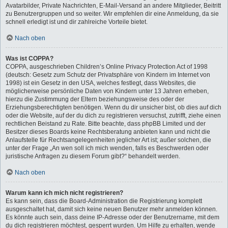
Avatarbilder, Private Nachrichten, E-Mail-Versand an andere Mitglieder, Beitritt
zu Benutzergruppen und so weiter. Wir empfehlen dir eine Anmeldung, da sie
schnell erledigt ist und dir zahlreiche Vorteile bietet.
Nach oben
Was ist COPPA?
COPPA, ausgeschrieben Children’s Online Privacy Protection Act of 1998
(deutsch: Gesetz zum Schutz der Privatsphäre von Kindern im Internet von
1998) ist ein Gesetz in den USA, welches festlegt, dass Websites, die
möglicherweise persönliche Daten von Kindern unter 13 Jahren erheben,
hierzu die Zustimmung der Eltern beziehungsweise des oder der
Erziehungsberechtigten benötigen. Wenn du dir unsicher bist, ob dies auf dich
oder die Website, auf der du dich zu registrieren versuchst, zutrifft, ziehe einen
rechtlichen Beistand zu Rate. Bitte beachte, dass phpBB Limited und der
Besitzer dieses Boards keine Rechtsberatung anbieten kann und nicht die
Anlaufstelle für Rechtsangelegenheiten jeglicher Art ist; außer solchen, die
unter der Frage „An wen soll ich mich wenden, falls es Beschwerden oder
juristische Anfragen zu diesem Forum gibt?“ behandelt werden.
Nach oben
Warum kann ich mich nicht registrieren?
Es kann sein, dass die Board-Administration die Registrierung komplett
ausgeschaltet hat, damit sich keine neuen Benutzer mehr anmelden können.
Es könnte auch sein, dass deine IP-Adresse oder der Benutzername, mit dem
du dich registrieren möchtest, gesperrt wurden. Um Hilfe zu erhalten, wende