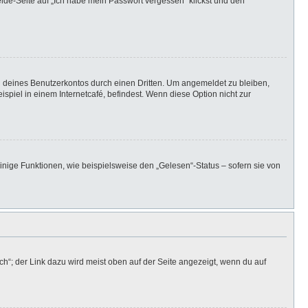
elde-Seite auf „Ich habe mein Passwort vergessen“ klickst und den
h deines Benutzerkontos durch einen Dritten. Um angemeldet zu bleiben,
iel in einem Internetcafé, befindest. Wenn diese Option nicht zur
inige Funktionen, wie beispielsweise den „Gelesen“-Status – sofern sie von
h“; der Link dazu wird meist oben auf der Seite angezeigt, wenn du auf