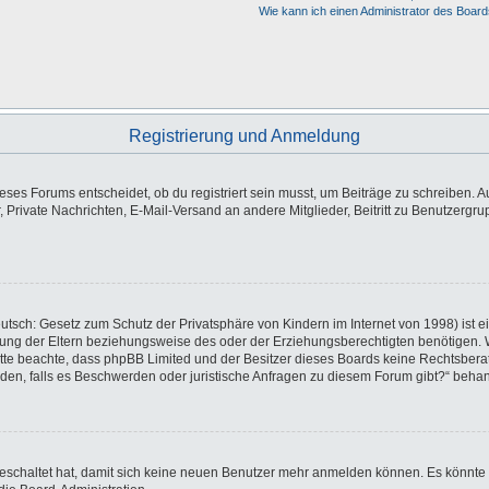
Wie kann ich einen Administrator des Board
Registrierung und Anmeldung
es Forums entscheidet, ob du registriert sein musst, um Beiträge zu schreiben. Auf j
, Private Nachrichten, E-Mail-Versand an andere Mitglieder, Beitritt zu Benutzergr
utsch: Gesetz zum Schutz der Privatsphäre von Kindern im Internet von 1998) ist e
ng der Eltern beziehungsweise des oder der Erziehungsberechtigten benötigen. Wen
e. Bitte beachte, dass phpBB Limited und der Besitzer dieses Boards keine Rechtsbe
wenden, falls es Beschwerden oder juristische Anfragen zu diesem Forum gibt?“ beha
sgeschaltet hat, damit sich keine neuen Benutzer mehr anmelden können. Es könnte