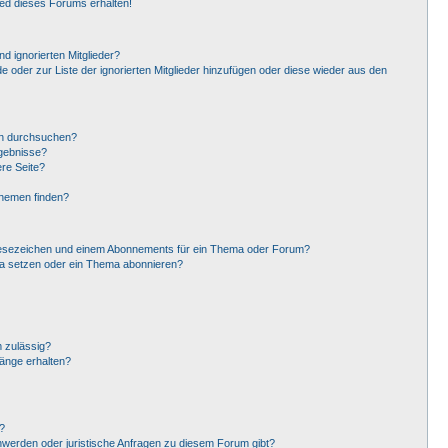
ied dieses Forums erhalten!
d ignorierten Mitglieder?
de oder zur Liste der ignorierten Mitglieder hinzufügen oder diese wieder aus den
en durchsuchen?
rgebnisse?
re Seite?
Themen finden?
Lesezeichen und einem Abonnements für ein Thema oder Forum?
ma setzen oder ein Thema abonnieren?
 zulässig?
hänge erhalten?
?
hwerden oder juristische Anfragen zu diesem Forum gibt?