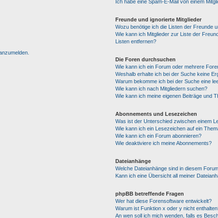
Ich habe eine Spam-E-Mail von einem Mitgl
Freunde und ignorierte Mitglieder
Wozu benötige ich die Listen der Freunde un
Wie kann ich Mitglieder zur Liste der Freun
Listen entfernen?
h anzumelden.
Die Foren durchsuchen
Wie kann ich ein Forum oder mehrere For
Weshalb erhalte ich bei der Suche keine E
Warum bekomme ich bei der Suche eine lee
Wie kann ich nach Mitgliedern suchen?
Wie kann ich meine eigenen Beiträge und 
Abonnements und Lesezeichen
Was ist der Unterschied zwischen einem 
Wie kann ich ein Lesezeichen auf ein The
Wie kann ich ein Forum abonnieren?
Wie deaktiviere ich meine Abonnements?
Dateianhänge
Welche Dateianhänge sind in diesem Forum
Kann ich eine Übersicht all meiner Dateian
phpBB betreffende Fragen
Wer hat diese Forensoftware entwickelt?
Warum ist Funktion x oder y nicht enthalten
An wen soll ich mich wenden, falls es Besc