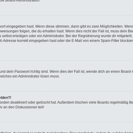
die Board-Administration.
swort eingegeben hast. Wenn diese stimmen, dann gibt es zwei Möglichkeiten. We
eisungen folgen, die du erhalten hast. Wenn dies nicht der Fall ist, muss dein Ben
elbst erledigen oder ein Administrator. Bei der Registrierung wurde dir mitgeteilt, 
-Adresse korrekt eingegeben hast oder die E-Mail von einem Spam-Filter blockiert
nd dein Passwort richtig sind. Wenn dies der Fall ist, wende dich an einen Board-A
welches ein Administrator lösen muss.
elden?!
ünden deaktiviert oder gelöscht hat. Außerdem löschen viele Boards regelmäßig Ben
v an den Diskussionen teil!