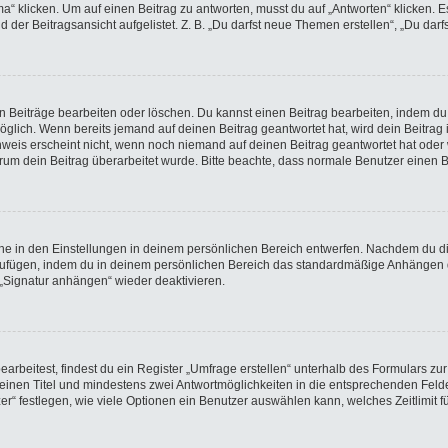
licken. Um auf einen Beitrag zu antworten, musst du auf „Antworten“ klicken. Es k
der Beitragsansicht aufgelistet. Z. B. „Du darfst neue Themen erstellen“, „Du darf
en Beiträge bearbeiten oder löschen. Du kannst einen Beitrag bearbeiten, indem du
möglich. Wenn bereits jemand auf deinen Beitrag geantwortet hat, wird dein Beitra
nweis erscheint nicht, wenn noch niemand auf deinen Beitrag geantwortet hat oder 
 warum dein Beitrag überarbeitet wurde. Bitte beachte, dass normale Benutzer einen
e in den Einstellungen in deinem persönlichen Bereich entwerfen. Nachdem du die 
nzufügen, indem du in deinem persönlichen Bereich das standardmäßige Anhängen d
 „Signatur anhängen“ wieder deaktivieren.
beitest, findest du ein Register „Umfrage erstellen“ unterhalb des Formulars zur 
t einen Titel und mindestens zwei Antwortmöglichkeiten in die entsprechenden Felde
r“ festlegen, wie viele Optionen ein Benutzer auswählen kann, welches Zeitlimit fü