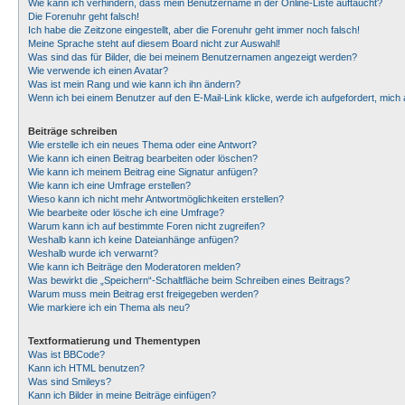
Wie kann ich verhindern, dass mein Benutzername in der Online-Liste auftaucht?
Die Forenuhr geht falsch!
Ich habe die Zeitzone eingestellt, aber die Forenuhr geht immer noch falsch!
Meine Sprache steht auf diesem Board nicht zur Auswahl!
Was sind das für Bilder, die bei meinem Benutzernamen angezeigt werden?
Wie verwende ich einen Avatar?
Was ist mein Rang und wie kann ich ihn ändern?
Wenn ich bei einem Benutzer auf den E-Mail-Link klicke, werde ich aufgefordert, mic
Beiträge schreiben
Wie erstelle ich ein neues Thema oder eine Antwort?
Wie kann ich einen Beitrag bearbeiten oder löschen?
Wie kann ich meinem Beitrag eine Signatur anfügen?
Wie kann ich eine Umfrage erstellen?
Wieso kann ich nicht mehr Antwortmöglichkeiten erstellen?
Wie bearbeite oder lösche ich eine Umfrage?
Warum kann ich auf bestimmte Foren nicht zugreifen?
Weshalb kann ich keine Dateianhänge anfügen?
Weshalb wurde ich verwarnt?
Wie kann ich Beiträge den Moderatoren melden?
Was bewirkt die „Speichern“-Schaltfläche beim Schreiben eines Beitrags?
Warum muss mein Beitrag erst freigegeben werden?
Wie markiere ich ein Thema als neu?
Textformatierung und Thementypen
Was ist BBCode?
Kann ich HTML benutzen?
Was sind Smileys?
Kann ich Bilder in meine Beiträge einfügen?