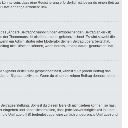
önnte sein, dass eine Registrierung erforderlich ist, bevor du einen Beitrag
st Dateianhänge erstellen“ usw.
 das „Ändere Beitrag“-Symbol für den entsprechenden Beitrag anklickst;
g in der Themenansicht als überarbeitet gekennzeichnet. Es wird sowohl die
wenn ein Administrator oder Moderator deinen Beitrag überarbeitet hat.
 Beitrag nicht löschen können, wenn bereits jemand darauf geantwortet hat.
Signatur erstellt und gespeichert hast, kannst du in jedem Beitrag das
einer Signatur aktivierst. Wenn du einen einzelnen Beitrag dennoch ohne
Beitragserstellung. Solltest du diesen Bereich nicht sehen können, so hast
r eingeben und dabei sicherstellen, dass jede Antwortmöglichkeit in einer
r die Umfrage gilt (0 bedeutet dabei eine zeitlich unbegrenzte Umfrage) und