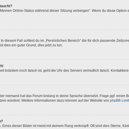
ftaucht?
 „Meinen Online-Status während dieser Sitzung verbergen“. Wenn du diese Option e
In diesem Fall solltest du im „Persönlichen Bereich“ die für dich passende Zeitzone 
t dies ein guter Grund, dies jetzt zu tun.
ch!
 Zeit trotzdem noch falsch ist, geht die Uhr des Servers vermutlich falsch. Kontakti
oder niemand hat das Forum bislang in deine Sprache übersetzt. Frage ggf. einen Bo
setzen würdest. Weitere Informationen dazu können auf der Website von
phpBB Limi
n?
Eines dieser Bilder ist meist mit deinem Rang verknüpft: Oft sind dies Sterne, Kä