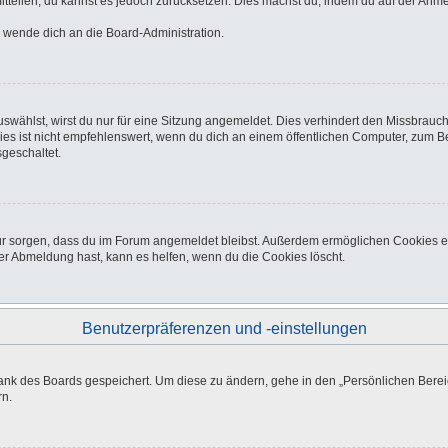
 mitteilen, du kannst es jedoch zurücksetzen. Dies machst du, indem du auf der Anm
o wende dich an die Board-Administration.
wählst, wirst du nur für eine Sitzung angemeldet. Dies verhindert den Missbrauc
ist nicht empfehlenswert, wenn du dich an einem öffentlichen Computer, zum Beisp
geschaltet.
afür sorgen, dass du im Forum angemeldet bleibst. Außerdem ermöglichen Cookies e
er Abmeldung hast, kann es helfen, wenn du die Cookies löscht.
Benutzerpräferenzen und -einstellungen
bank des Boards gespeichert. Um diese zu ändern, gehe in den „Persönlichen Bereic
rn.