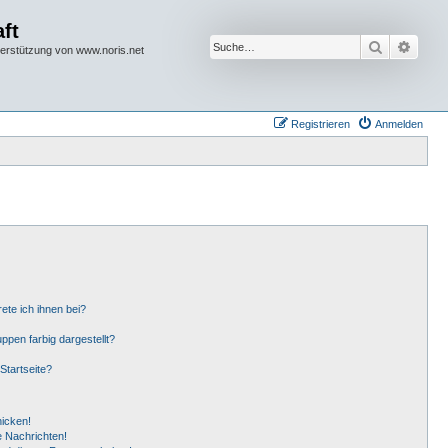
ft
Suche
Erwei
terstützung von www.noris.net
Registrieren
Anmelden
ete ich ihnen bei?
pen farbig dargestellt?
Startseite?
hicken!
 Nachrichten!