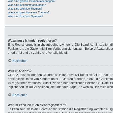
Was sind globale Bekanntmachungen?
Was sind Bekanntmachungen?
Was sind wichtige Themen?
Was sind geschlossene Themen?
Was sind Themen-Symbole?
Wozu muss ich mich registrieren?
Eine Registrierung ist nicht unbedingt zwingend. Die Board-Administration dies
Funktionen, die Gästen nicht zur Verfügung stehen: zum Beispiel Avatarbilder
erledigt ist und dir zahlreiche Vorteile bietet.
Nach oben
Was ist COPPA?
COPPA, ausgeschrieben Children’s Online Privacy Protection Act of 1998 (de
persönliche Daten von Kindern unter 13 Jahren erheben, hierzu die Zustimmu
zu registrieren versuchst, zutrifft, ziehe einen rechtlichen Beistand zu Rat
jeglicher Art ist; außer solchen, die unter der Frage „An wen soll ich mich 
Nach oben
Warum kann ich mich nicht registrieren?
Es kann sein, dass die Board-Administration die Registrierung komplett au