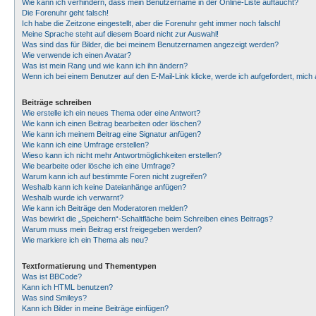
Wie kann ich verhindern, dass mein Benutzername in der Online-Liste auftaucht?
Die Forenuhr geht falsch!
Ich habe die Zeitzone eingestellt, aber die Forenuhr geht immer noch falsch!
Meine Sprache steht auf diesem Board nicht zur Auswahl!
Was sind das für Bilder, die bei meinem Benutzernamen angezeigt werden?
Wie verwende ich einen Avatar?
Was ist mein Rang und wie kann ich ihn ändern?
Wenn ich bei einem Benutzer auf den E-Mail-Link klicke, werde ich aufgefordert, mic
Beiträge schreiben
Wie erstelle ich ein neues Thema oder eine Antwort?
Wie kann ich einen Beitrag bearbeiten oder löschen?
Wie kann ich meinem Beitrag eine Signatur anfügen?
Wie kann ich eine Umfrage erstellen?
Wieso kann ich nicht mehr Antwortmöglichkeiten erstellen?
Wie bearbeite oder lösche ich eine Umfrage?
Warum kann ich auf bestimmte Foren nicht zugreifen?
Weshalb kann ich keine Dateianhänge anfügen?
Weshalb wurde ich verwarnt?
Wie kann ich Beiträge den Moderatoren melden?
Was bewirkt die „Speichern“-Schaltfläche beim Schreiben eines Beitrags?
Warum muss mein Beitrag erst freigegeben werden?
Wie markiere ich ein Thema als neu?
Textformatierung und Thementypen
Was ist BBCode?
Kann ich HTML benutzen?
Was sind Smileys?
Kann ich Bilder in meine Beiträge einfügen?