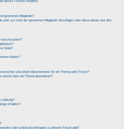
ied dieses Forums erhalten!
d ignorierten Mitglieder?
de oder zur Liste der ignorierten Mitglieder hinzufügen oder diese wieder aus den
en durchsuchen?
rgebnisse?
re Seite?
Themen finden?
Lesezeichen und einem Abonnements für ein Thema oder Forum?
ma setzen oder ein Thema abonnieren?
 zulässig?
hänge erhalten?
?
hwerden oder juristische Anfragen zu diesem Forum gibt?