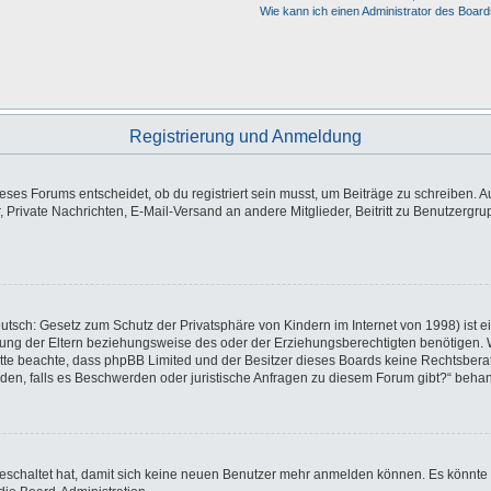
Wie kann ich einen Administrator des Board
Registrierung und Anmeldung
es Forums entscheidet, ob du registriert sein musst, um Beiträge zu schreiben. Auf j
, Private Nachrichten, E-Mail-Versand an andere Mitglieder, Beitritt zu Benutzergr
utsch: Gesetz zum Schutz der Privatsphäre von Kindern im Internet von 1998) ist e
ng der Eltern beziehungsweise des oder der Erziehungsberechtigten benötigen. Wen
e. Bitte beachte, dass phpBB Limited und der Besitzer dieses Boards keine Rechtsbe
wenden, falls es Beschwerden oder juristische Anfragen zu diesem Forum gibt?“ beha
sgeschaltet hat, damit sich keine neuen Benutzer mehr anmelden können. Es könnte