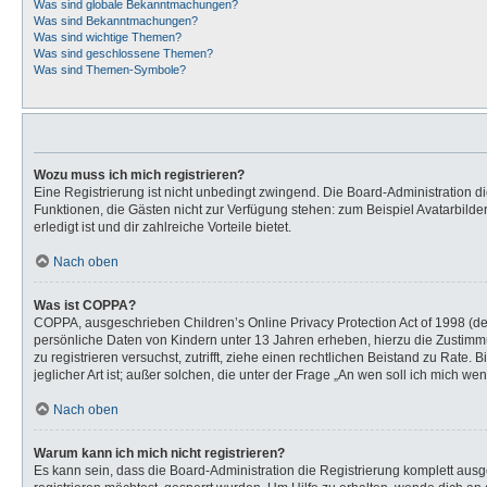
Was sind globale Bekanntmachungen?
Was sind Bekanntmachungen?
Was sind wichtige Themen?
Was sind geschlossene Themen?
Was sind Themen-Symbole?
Wozu muss ich mich registrieren?
Eine Registrierung ist nicht unbedingt zwingend. Die Board-Administration dies
Funktionen, die Gästen nicht zur Verfügung stehen: zum Beispiel Avatarbilder
erledigt ist und dir zahlreiche Vorteile bietet.
Nach oben
Was ist COPPA?
COPPA, ausgeschrieben Children’s Online Privacy Protection Act of 1998 (de
persönliche Daten von Kindern unter 13 Jahren erheben, hierzu die Zustimmu
zu registrieren versuchst, zutrifft, ziehe einen rechtlichen Beistand zu Rat
jeglicher Art ist; außer solchen, die unter der Frage „An wen soll ich mich 
Nach oben
Warum kann ich mich nicht registrieren?
Es kann sein, dass die Board-Administration die Registrierung komplett au