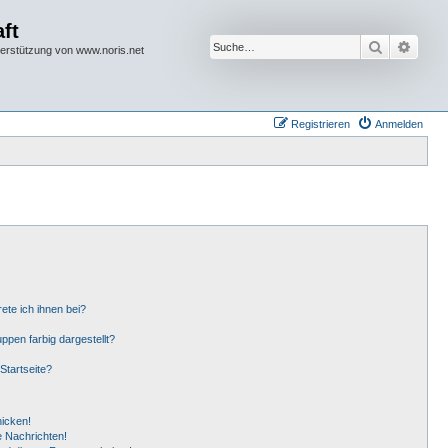
ft
Suche
Erwei
terstützung von www.noris.net
Registrieren
Anmelden
ete ich ihnen bei?
pen farbig dargestellt?
Startseite?
hicken!
 Nachrichten!