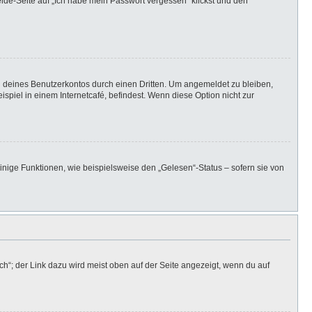
elde-Seite auf „Ich habe mein Passwort vergessen“ klickst und den
h deines Benutzerkontos durch einen Dritten. Um angemeldet zu bleiben,
iel in einem Internetcafé, befindest. Wenn diese Option nicht zur
inige Funktionen, wie beispielsweise den „Gelesen“-Status – sofern sie von
h“; der Link dazu wird meist oben auf der Seite angezeigt, wenn du auf