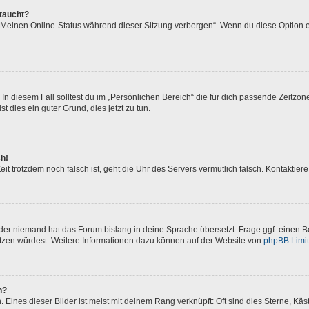
ftaucht?
 „Meinen Online-Status während dieser Sitzung verbergen“. Wenn du diese Option e
In diesem Fall solltest du im „Persönlichen Bereich“ die für dich passende Zeitzone 
t dies ein guter Grund, dies jetzt zu tun.
ch!
 Zeit trotzdem noch falsch ist, geht die Uhr des Servers vermutlich falsch. Kontakti
oder niemand hat das Forum bislang in deine Sprache übersetzt. Frage ggf. einen Bo
setzen würdest. Weitere Informationen dazu können auf der Website von
phpBB Limi
n?
Eines dieser Bilder ist meist mit deinem Rang verknüpft: Oft sind dies Sterne, Kä