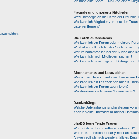
Ich habe eine Spam-E-Mail von einem Mitgl
Freunde und ignorierte Mitglieder
Wozu benötige ich die Listen der Freunde un
Wie kann ich Mitglieder zur Liste der Freun
Listen entfernen?
h anzumelden.
Die Foren durchsuchen
Wie kann ich ein Forum oder mehrere For
Weshalb erhalte ich bei der Suche keine E
Warum bekomme ich bei der Suche eine lee
Wie kann ich nach Mitgliedern suchen?
Wie kann ich meine eigenen Beiträge und 
Abonnements und Lesezeichen
Was ist der Unterschied zwischen einem 
Wie kann ich ein Lesezeichen auf ein The
Wie kann ich ein Forum abonnieren?
Wie deaktiviere ich meine Abonnements?
Dateianhänge
Welche Dateianhänge sind in diesem Forum
Kann ich eine Übersicht all meiner Dateian
phpBB betreffende Fragen
Wer hat diese Forensoftware entwickelt?
Warum ist Funktion x oder y nicht enthalten
An wen soll ich mich wenden, falls es Besc