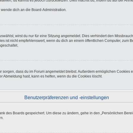
 mitteilen, du kannst es jedoch zurücksetzen. Dies machst du, indem du auf der Anm
o wende dich an die Board-Administration.
wählst, wirst du nur für eine Sitzung angemeldet. Dies verhindert den Missbrauc
ist nicht empfehlenswert, wenn du dich an einem öffentlichen Computer, zum Beisp
geschaltet.
afür sorgen, dass du im Forum angemeldet bleibst. Außerdem ermöglichen Cookies e
er Abmeldung hast, kann es helfen, wenn du die Cookies löscht.
Benutzerpräferenzen und -einstellungen
bank des Boards gespeichert. Um diese zu ändern, gehe in den „Persönlichen Bereic
rn.