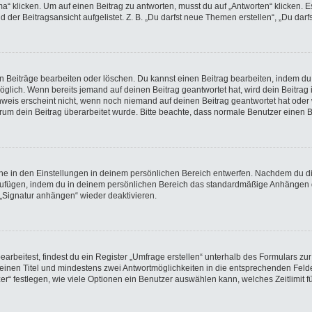
licken. Um auf einen Beitrag zu antworten, musst du auf „Antworten“ klicken. Es k
der Beitragsansicht aufgelistet. Z. B. „Du darfst neue Themen erstellen“, „Du darf
en Beiträge bearbeiten oder löschen. Du kannst einen Beitrag bearbeiten, indem du
möglich. Wenn bereits jemand auf deinen Beitrag geantwortet hat, wird dein Beitra
nweis erscheint nicht, wenn noch niemand auf deinen Beitrag geantwortet hat oder 
 warum dein Beitrag überarbeitet wurde. Bitte beachte, dass normale Benutzer einen
e in den Einstellungen in deinem persönlichen Bereich entwerfen. Nachdem du die 
nzufügen, indem du in deinem persönlichen Bereich das standardmäßige Anhängen d
 „Signatur anhängen“ wieder deaktivieren.
beitest, findest du ein Register „Umfrage erstellen“ unterhalb des Formulars zur 
t einen Titel und mindestens zwei Antwortmöglichkeiten in die entsprechenden Felde
r“ festlegen, wie viele Optionen ein Benutzer auswählen kann, welches Zeitlimit fü