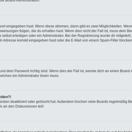
die Board-Administration.
swort eingegeben hast. Wenn diese stimmen, dann gibt es zwei Möglichkeiten. We
eisungen folgen, die du erhalten hast. Wenn dies nicht der Fall ist, muss dein Ben
elbst erledigen oder ein Administrator. Bei der Registrierung wurde dir mitgeteilt, 
-Adresse korrekt eingegeben hast oder die E-Mail von einem Spam-Filter blockiert
nd dein Passwort richtig sind. Wenn dies der Fall ist, wende dich an einen Board-A
welches ein Administrator lösen muss.
elden?!
ünden deaktiviert oder gelöscht hat. Außerdem löschen viele Boards regelmäßig Ben
v an den Diskussionen teil!