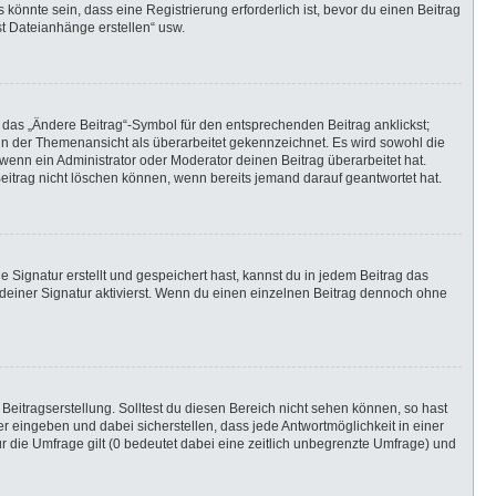
önnte sein, dass eine Registrierung erforderlich ist, bevor du einen Beitrag
st Dateianhänge erstellen“ usw.
 das „Ändere Beitrag“-Symbol für den entsprechenden Beitrag anklickst;
g in der Themenansicht als überarbeitet gekennzeichnet. Es wird sowohl die
wenn ein Administrator oder Moderator deinen Beitrag überarbeitet hat.
 Beitrag nicht löschen können, wenn bereits jemand darauf geantwortet hat.
Signatur erstellt und gespeichert hast, kannst du in jedem Beitrag das
einer Signatur aktivierst. Wenn du einen einzelnen Beitrag dennoch ohne
Beitragserstellung. Solltest du diesen Bereich nicht sehen können, so hast
r eingeben und dabei sicherstellen, dass jede Antwortmöglichkeit in einer
r die Umfrage gilt (0 bedeutet dabei eine zeitlich unbegrenzte Umfrage) und