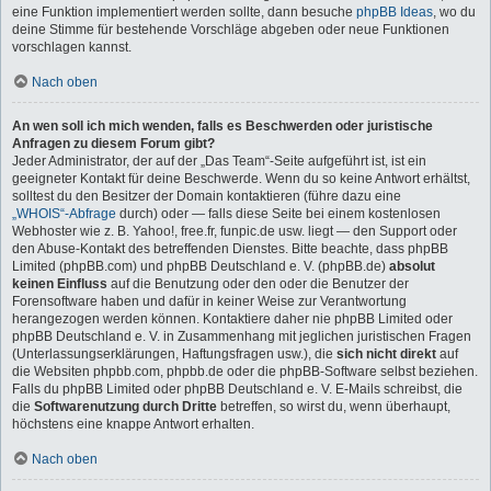
eine Funktion implementiert werden sollte, dann besuche
phpBB Ideas
, wo du
deine Stimme für bestehende Vorschläge abgeben oder neue Funktionen
vorschlagen kannst.
Nach oben
An wen soll ich mich wenden, falls es Beschwerden oder juristische
Anfragen zu diesem Forum gibt?
Jeder Administrator, der auf der „Das Team“-Seite aufgeführt ist, ist ein
geeigneter Kontakt für deine Beschwerde. Wenn du so keine Antwort erhältst,
solltest du den Besitzer der Domain kontaktieren (führe dazu eine
„WHOIS“-Abfrage
durch) oder — falls diese Seite bei einem kostenlosen
Webhoster wie z. B. Yahoo!, free.fr, funpic.de usw. liegt — den Support oder
den Abuse-Kontakt des betreffenden Dienstes. Bitte beachte, dass phpBB
Limited (phpBB.com) und phpBB Deutschland e. V. (phpBB.de)
absolut
keinen Einfluss
auf die Benutzung oder den oder die Benutzer der
Forensoftware haben und dafür in keiner Weise zur Verantwortung
herangezogen werden können. Kontaktiere daher nie phpBB Limited oder
phpBB Deutschland e. V. in Zusammenhang mit jeglichen juristischen Fragen
(Unterlassungserklärungen, Haftungsfragen usw.), die
sich nicht direkt
auf
die Websiten phpbb.com, phpbb.de oder die phpBB-Software selbst beziehen.
Falls du phpBB Limited oder phpBB Deutschland e. V. E-Mails schreibst, die
die
Softwarenutzung durch Dritte
betreffen, so wirst du, wenn überhaupt,
höchstens eine knappe Antwort erhalten.
Nach oben