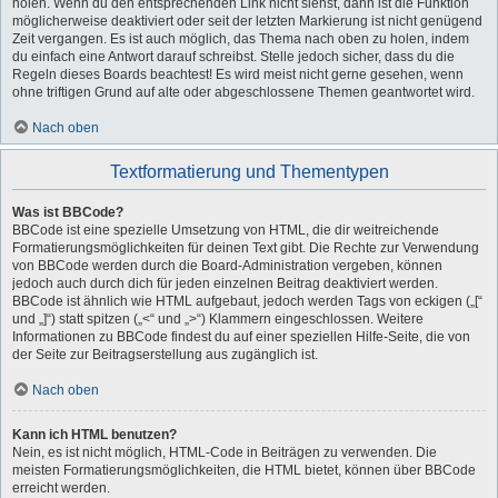
holen. Wenn du den entsprechenden Link nicht siehst, dann ist die Funktion
möglicherweise deaktiviert oder seit der letzten Markierung ist nicht genügend
Zeit vergangen. Es ist auch möglich, das Thema nach oben zu holen, indem
du einfach eine Antwort darauf schreibst. Stelle jedoch sicher, dass du die
Regeln dieses Boards beachtest! Es wird meist nicht gerne gesehen, wenn
ohne triftigen Grund auf alte oder abgeschlossene Themen geantwortet wird.
Nach oben
Textformatierung und Thementypen
Was ist BBCode?
BBCode ist eine spezielle Umsetzung von HTML, die dir weitreichende
Formatierungsmöglichkeiten für deinen Text gibt. Die Rechte zur Verwendung
von BBCode werden durch die Board-Administration vergeben, können
jedoch auch durch dich für jeden einzelnen Beitrag deaktiviert werden.
BBCode ist ähnlich wie HTML aufgebaut, jedoch werden Tags von eckigen („[“
und „]“) statt spitzen („<“ und „>“) Klammern eingeschlossen. Weitere
Informationen zu BBCode findest du auf einer speziellen Hilfe-Seite, die von
der Seite zur Beitragserstellung aus zugänglich ist.
Nach oben
Kann ich HTML benutzen?
Nein, es ist nicht möglich, HTML-Code in Beiträgen zu verwenden. Die
meisten Formatierungsmöglichkeiten, die HTML bietet, können über BBCode
erreicht werden.