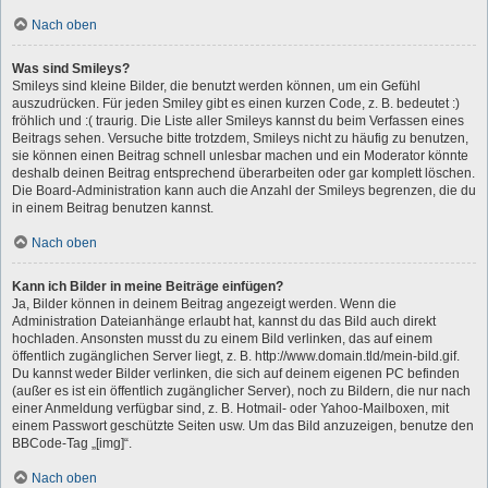
Nach oben
Was sind Smileys?
Smileys sind kleine Bilder, die benutzt werden können, um ein Gefühl
auszudrücken. Für jeden Smiley gibt es einen kurzen Code, z. B. bedeutet :)
fröhlich und :( traurig. Die Liste aller Smileys kannst du beim Verfassen eines
Beitrags sehen. Versuche bitte trotzdem, Smileys nicht zu häufig zu benutzen,
sie können einen Beitrag schnell unlesbar machen und ein Moderator könnte
deshalb deinen Beitrag entsprechend überarbeiten oder gar komplett löschen.
Die Board-Administration kann auch die Anzahl der Smileys begrenzen, die du
in einem Beitrag benutzen kannst.
Nach oben
Kann ich Bilder in meine Beiträge einfügen?
Ja, Bilder können in deinem Beitrag angezeigt werden. Wenn die
Administration Dateianhänge erlaubt hat, kannst du das Bild auch direkt
hochladen. Ansonsten musst du zu einem Bild verlinken, das auf einem
öffentlich zugänglichen Server liegt, z. B. http://www.domain.tld/mein-bild.gif.
Du kannst weder Bilder verlinken, die sich auf deinem eigenen PC befinden
(außer es ist ein öffentlich zugänglicher Server), noch zu Bildern, die nur nach
einer Anmeldung verfügbar sind, z. B. Hotmail- oder Yahoo-Mailboxen, mit
einem Passwort geschützte Seiten usw. Um das Bild anzuzeigen, benutze den
BBCode-Tag „[img]“.
Nach oben