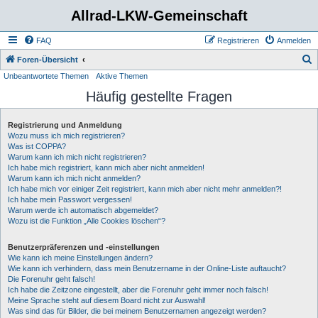
Allrad-LKW-Gemeinschaft
FAQ
Registrieren
Anmelden
S
Foren-Übersicht
Unbeantwortete Themen
Aktive Themen
u
Häufig gestellte Fragen
c
h
Registrierung und Anmeldung
e
Wozu muss ich mich registrieren?
Was ist COPPA?
Warum kann ich mich nicht registrieren?
Ich habe mich registriert, kann mich aber nicht anmelden!
Warum kann ich mich nicht anmelden?
Ich habe mich vor einiger Zeit registriert, kann mich aber nicht mehr anmelden?!
Ich habe mein Passwort vergessen!
Warum werde ich automatisch abgemeldet?
Wozu ist die Funktion „Alle Cookies löschen“?
Benutzerpräferenzen und -einstellungen
Wie kann ich meine Einstellungen ändern?
Wie kann ich verhindern, dass mein Benutzername in der Online-Liste auftaucht?
Die Forenuhr geht falsch!
Ich habe die Zeitzone eingestellt, aber die Forenuhr geht immer noch falsch!
Meine Sprache steht auf diesem Board nicht zur Auswahl!
Was sind das für Bilder, die bei meinem Benutzernamen angezeigt werden?