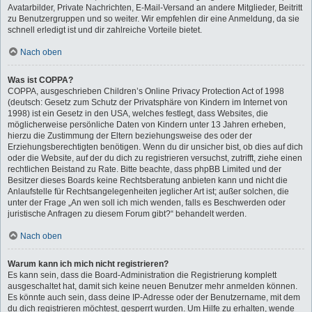
Avatarbilder, Private Nachrichten, E-Mail-Versand an andere Mitglieder, Beitritt
zu Benutzergruppen und so weiter. Wir empfehlen dir eine Anmeldung, da sie
schnell erledigt ist und dir zahlreiche Vorteile bietet.
Nach oben
Was ist COPPA?
COPPA, ausgeschrieben Children’s Online Privacy Protection Act of 1998
(deutsch: Gesetz zum Schutz der Privatsphäre von Kindern im Internet von
1998) ist ein Gesetz in den USA, welches festlegt, dass Websites, die
möglicherweise persönliche Daten von Kindern unter 13 Jahren erheben,
hierzu die Zustimmung der Eltern beziehungsweise des oder der
Erziehungsberechtigten benötigen. Wenn du dir unsicher bist, ob dies auf dich
oder die Website, auf der du dich zu registrieren versuchst, zutrifft, ziehe einen
rechtlichen Beistand zu Rate. Bitte beachte, dass phpBB Limited und der
Besitzer dieses Boards keine Rechtsberatung anbieten kann und nicht die
Anlaufstelle für Rechtsangelegenheiten jeglicher Art ist; außer solchen, die
unter der Frage „An wen soll ich mich wenden, falls es Beschwerden oder
juristische Anfragen zu diesem Forum gibt?“ behandelt werden.
Nach oben
Warum kann ich mich nicht registrieren?
Es kann sein, dass die Board-Administration die Registrierung komplett
ausgeschaltet hat, damit sich keine neuen Benutzer mehr anmelden können.
Es könnte auch sein, dass deine IP-Adresse oder der Benutzername, mit dem
du dich registrieren möchtest, gesperrt wurden. Um Hilfe zu erhalten, wende