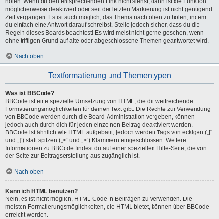
holen. Wenn du den entsprechenden Link nicht siehst, dann ist die Funktion
möglicherweise deaktiviert oder seit der letzten Markierung ist nicht genügend
Zeit vergangen. Es ist auch möglich, das Thema nach oben zu holen, indem
du einfach eine Antwort darauf schreibst. Stelle jedoch sicher, dass du die
Regeln dieses Boards beachtest! Es wird meist nicht gerne gesehen, wenn
ohne triftigen Grund auf alte oder abgeschlossene Themen geantwortet wird.
Nach oben
Textformatierung und Thementypen
Was ist BBCode?
BBCode ist eine spezielle Umsetzung von HTML, die dir weitreichende
Formatierungsmöglichkeiten für deinen Text gibt. Die Rechte zur Verwendung
von BBCode werden durch die Board-Administration vergeben, können
jedoch auch durch dich für jeden einzelnen Beitrag deaktiviert werden.
BBCode ist ähnlich wie HTML aufgebaut, jedoch werden Tags von eckigen („[“
und „]“) statt spitzen („<“ und „>“) Klammern eingeschlossen. Weitere
Informationen zu BBCode findest du auf einer speziellen Hilfe-Seite, die von
der Seite zur Beitragserstellung aus zugänglich ist.
Nach oben
Kann ich HTML benutzen?
Nein, es ist nicht möglich, HTML-Code in Beiträgen zu verwenden. Die
meisten Formatierungsmöglichkeiten, die HTML bietet, können über BBCode
erreicht werden.