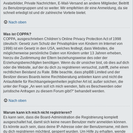
Avatarbilder, Private Nachrichten, E-Mail-Versand an andere Mitglieder, Beitritt
zu Benutzergruppen und so weiter. Wir empfehlen dir eine Anmeldung, da sie
schnell erledigt ist und dir zahlreiche Vorteile bietet.
Nach oben
Was ist COPPA?
COPPA, ausgeschrieben Children’s Online Privacy Protection Act of 1998
(deutsch: Gesetz zum Schutz der Privatsphäre von Kindern im Internet von
1998) ist ein Gesetz in den USA, welches festlegt, dass Websites, die
möglicherweise persönliche Daten von Kindern unter 13 Jahren erheben,
hierzu die Zustimmung der Eltern beziehungsweise des oder der
Erziehungsberechtigten benötigen. Wenn du dir unsicher bist, ob dies auf dich
oder die Website, auf der du dich zu registrieren versuchst, zutrifft, ziehe einen
rechtlichen Beistand zu Rate. Bitte beachte, dass phpBB Limited und der
Besitzer dieses Boards keine Rechtsberatung anbieten kann und nicht die
Anlaufstelle für Rechtsangelegenheiten jeglicher Art ist; außer solchen, die
unter der Frage „An wen soll ich mich wenden, falls es Beschwerden oder
juristische Anfragen zu diesem Forum gibt?“ behandelt werden.
Nach oben
Warum kann ich mich nicht registrieren?
Es kann sein, dass die Board-Administration die Registrierung komplett
ausgeschaltet hat, damit sich keine neuen Benutzer mehr anmelden können.
Es könnte auch sein, dass deine IP-Adresse oder der Benutzername, mit dem
du dich registrieren möchtest, gesperrt wurden. Um Hilfe zu erhalten, wende