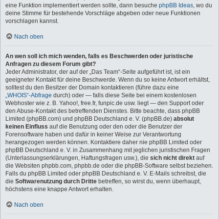
eine Funktion implementiert werden sollte, dann besuche
phpBB Ideas
, wo du
deine Stimme für bestehende Vorschläge abgeben oder neue Funktionen
vorschlagen kannst.
Nach oben
An wen soll ich mich wenden, falls es Beschwerden oder juristische
Anfragen zu diesem Forum gibt?
Jeder Administrator, der auf der „Das Team“-Seite aufgeführt ist, ist ein
geeigneter Kontakt für deine Beschwerde. Wenn du so keine Antwort erhältst,
solltest du den Besitzer der Domain kontaktieren (führe dazu eine
„WHOIS“-Abfrage
durch) oder — falls diese Seite bei einem kostenlosen
Webhoster wie z. B. Yahoo!, free.fr, funpic.de usw. liegt — den Support oder
den Abuse-Kontakt des betreffenden Dienstes. Bitte beachte, dass phpBB
Limited (phpBB.com) und phpBB Deutschland e. V. (phpBB.de)
absolut
keinen Einfluss
auf die Benutzung oder den oder die Benutzer der
Forensoftware haben und dafür in keiner Weise zur Verantwortung
herangezogen werden können. Kontaktiere daher nie phpBB Limited oder
phpBB Deutschland e. V. in Zusammenhang mit jeglichen juristischen Fragen
(Unterlassungserklärungen, Haftungsfragen usw.), die
sich nicht direkt
auf
die Websiten phpbb.com, phpbb.de oder die phpBB-Software selbst beziehen.
Falls du phpBB Limited oder phpBB Deutschland e. V. E-Mails schreibst, die
die
Softwarenutzung durch Dritte
betreffen, so wirst du, wenn überhaupt,
höchstens eine knappe Antwort erhalten.
Nach oben