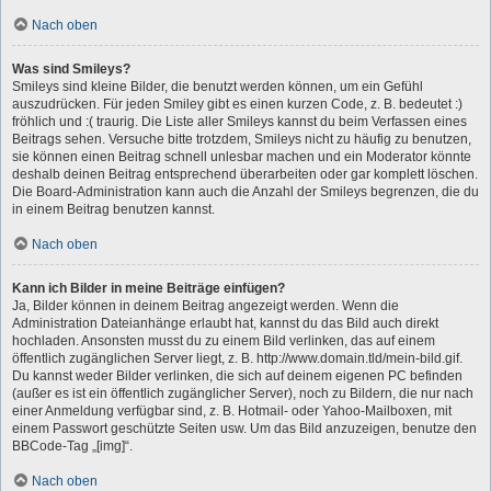
Nach oben
Was sind Smileys?
Smileys sind kleine Bilder, die benutzt werden können, um ein Gefühl
auszudrücken. Für jeden Smiley gibt es einen kurzen Code, z. B. bedeutet :)
fröhlich und :( traurig. Die Liste aller Smileys kannst du beim Verfassen eines
Beitrags sehen. Versuche bitte trotzdem, Smileys nicht zu häufig zu benutzen,
sie können einen Beitrag schnell unlesbar machen und ein Moderator könnte
deshalb deinen Beitrag entsprechend überarbeiten oder gar komplett löschen.
Die Board-Administration kann auch die Anzahl der Smileys begrenzen, die du
in einem Beitrag benutzen kannst.
Nach oben
Kann ich Bilder in meine Beiträge einfügen?
Ja, Bilder können in deinem Beitrag angezeigt werden. Wenn die
Administration Dateianhänge erlaubt hat, kannst du das Bild auch direkt
hochladen. Ansonsten musst du zu einem Bild verlinken, das auf einem
öffentlich zugänglichen Server liegt, z. B. http://www.domain.tld/mein-bild.gif.
Du kannst weder Bilder verlinken, die sich auf deinem eigenen PC befinden
(außer es ist ein öffentlich zugänglicher Server), noch zu Bildern, die nur nach
einer Anmeldung verfügbar sind, z. B. Hotmail- oder Yahoo-Mailboxen, mit
einem Passwort geschützte Seiten usw. Um das Bild anzuzeigen, benutze den
BBCode-Tag „[img]“.
Nach oben