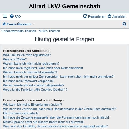
Allrad-LKW-Gemeinschaft
FAQ
Registrieren
Anmelden
S
Foren-Übersicht
Unbeantwortete Themen
Aktive Themen
u
Häufig gestellte Fragen
c
h
Registrierung und Anmeldung
e
Wozu muss ich mich registrieren?
Was ist COPPA?
Warum kann ich mich nicht registrieren?
Ich habe mich registriert, kann mich aber nicht anmelden!
Warum kann ich mich nicht anmelden?
Ich habe mich vor einiger Zeit registriert, kann mich aber nicht mehr anmelden?!
Ich habe mein Passwort vergessen!
Warum werde ich automatisch abgemeldet?
Wozu ist die Funktion „Alle Cookies löschen“?
Benutzerpräferenzen und -einstellungen
Wie kann ich meine Einstellungen ändern?
Wie kann ich verhindern, dass mein Benutzername in der Online-Liste auftaucht?
Die Forenuhr geht falsch!
Ich habe die Zeitzone eingestellt, aber die Forenuhr geht immer noch falsch!
Meine Sprache steht auf diesem Board nicht zur Auswahl!
Was sind das für Bilder, die bei meinem Benutzernamen angezeigt werden?