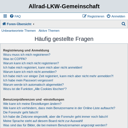
Allrad-LKW-Gemeinschaft
FAQ
Registrieren
Anmelden
S
Foren-Übersicht
Unbeantwortete Themen
Aktive Themen
u
Häufig gestellte Fragen
c
h
Registrierung und Anmeldung
e
Wozu muss ich mich registrieren?
Was ist COPPA?
Warum kann ich mich nicht registrieren?
Ich habe mich registriert, kann mich aber nicht anmelden!
Warum kann ich mich nicht anmelden?
Ich habe mich vor einiger Zeit registriert, kann mich aber nicht mehr anmelden?!
Ich habe mein Passwort vergessen!
Warum werde ich automatisch abgemeldet?
Wozu ist die Funktion „Alle Cookies löschen“?
Benutzerpräferenzen und -einstellungen
Wie kann ich meine Einstellungen ändern?
Wie kann ich verhindern, dass mein Benutzername in der Online-Liste auftaucht?
Die Forenuhr geht falsch!
Ich habe die Zeitzone eingestellt, aber die Forenuhr geht immer noch falsch!
Meine Sprache steht auf diesem Board nicht zur Auswahl!
Was sind das für Bilder, die bei meinem Benutzernamen angezeigt werden?