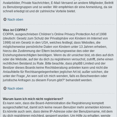
Avatarbilder, Private Nachrichten, E-Mail-Versand an andere Mitglieder, Beitritt
zu Benutzergruppen und so weiter. Wir empfehlen dir eine Anmeldung, da sie
schnell erledigt ist und dir zahlreiche Vorteile bietet.
Nach oben
Was ist COPPA?
COPPA, ausgeschrieben Children’s Online Privacy Protection Act of 1998
(deutsch: Gesetz zum Schutz der Privatsphäre von Kindern im Internet von
1998) ist ein Gesetz in den USA, welches festlegt, dass Websites, die
möglicherweise persönliche Daten von Kindern unter 13 Jahren erheben,
hierzu die Zustimmung der Eltern beziehungsweise des oder der
Erziehungsberechtigten benötigen. Wenn du dir unsicher bist, ob dies auf dich
oder die Website, auf der du dich zu registrieren versuchst, zutrifft, ziehe einen
rechtlichen Beistand zu Rate. Bitte beachte, dass phpBB Limited und der
Besitzer dieses Boards keine Rechtsberatung anbieten kann und nicht die
Anlaufstelle für Rechtsangelegenheiten jeglicher Art ist; außer solchen, die
unter der Frage „An wen soll ich mich wenden, falls es Beschwerden oder
juristische Anfragen zu diesem Forum gibt?“ behandelt werden.
Nach oben
Warum kann ich mich nicht registrieren?
Es kann sein, dass die Board-Administration die Registrierung komplett
ausgeschaltet hat, damit sich keine neuen Benutzer mehr anmelden können.
Es könnte auch sein, dass deine IP-Adresse oder der Benutzername, mit dem
du dich registrieren möchtest, gesperrt wurden. Um Hilfe zu erhalten, wende