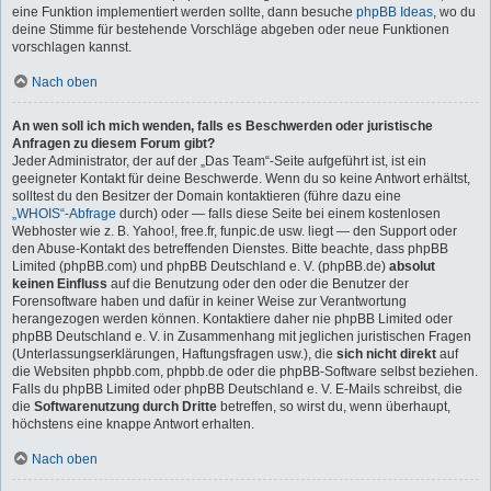
eine Funktion implementiert werden sollte, dann besuche
phpBB Ideas
, wo du
deine Stimme für bestehende Vorschläge abgeben oder neue Funktionen
vorschlagen kannst.
Nach oben
An wen soll ich mich wenden, falls es Beschwerden oder juristische
Anfragen zu diesem Forum gibt?
Jeder Administrator, der auf der „Das Team“-Seite aufgeführt ist, ist ein
geeigneter Kontakt für deine Beschwerde. Wenn du so keine Antwort erhältst,
solltest du den Besitzer der Domain kontaktieren (führe dazu eine
„WHOIS“-Abfrage
durch) oder — falls diese Seite bei einem kostenlosen
Webhoster wie z. B. Yahoo!, free.fr, funpic.de usw. liegt — den Support oder
den Abuse-Kontakt des betreffenden Dienstes. Bitte beachte, dass phpBB
Limited (phpBB.com) und phpBB Deutschland e. V. (phpBB.de)
absolut
keinen Einfluss
auf die Benutzung oder den oder die Benutzer der
Forensoftware haben und dafür in keiner Weise zur Verantwortung
herangezogen werden können. Kontaktiere daher nie phpBB Limited oder
phpBB Deutschland e. V. in Zusammenhang mit jeglichen juristischen Fragen
(Unterlassungserklärungen, Haftungsfragen usw.), die
sich nicht direkt
auf
die Websiten phpbb.com, phpbb.de oder die phpBB-Software selbst beziehen.
Falls du phpBB Limited oder phpBB Deutschland e. V. E-Mails schreibst, die
die
Softwarenutzung durch Dritte
betreffen, so wirst du, wenn überhaupt,
höchstens eine knappe Antwort erhalten.
Nach oben