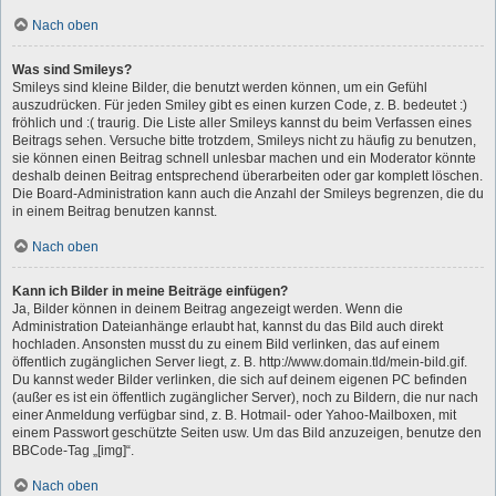
Nach oben
Was sind Smileys?
Smileys sind kleine Bilder, die benutzt werden können, um ein Gefühl
auszudrücken. Für jeden Smiley gibt es einen kurzen Code, z. B. bedeutet :)
fröhlich und :( traurig. Die Liste aller Smileys kannst du beim Verfassen eines
Beitrags sehen. Versuche bitte trotzdem, Smileys nicht zu häufig zu benutzen,
sie können einen Beitrag schnell unlesbar machen und ein Moderator könnte
deshalb deinen Beitrag entsprechend überarbeiten oder gar komplett löschen.
Die Board-Administration kann auch die Anzahl der Smileys begrenzen, die du
in einem Beitrag benutzen kannst.
Nach oben
Kann ich Bilder in meine Beiträge einfügen?
Ja, Bilder können in deinem Beitrag angezeigt werden. Wenn die
Administration Dateianhänge erlaubt hat, kannst du das Bild auch direkt
hochladen. Ansonsten musst du zu einem Bild verlinken, das auf einem
öffentlich zugänglichen Server liegt, z. B. http://www.domain.tld/mein-bild.gif.
Du kannst weder Bilder verlinken, die sich auf deinem eigenen PC befinden
(außer es ist ein öffentlich zugänglicher Server), noch zu Bildern, die nur nach
einer Anmeldung verfügbar sind, z. B. Hotmail- oder Yahoo-Mailboxen, mit
einem Passwort geschützte Seiten usw. Um das Bild anzuzeigen, benutze den
BBCode-Tag „[img]“.
Nach oben