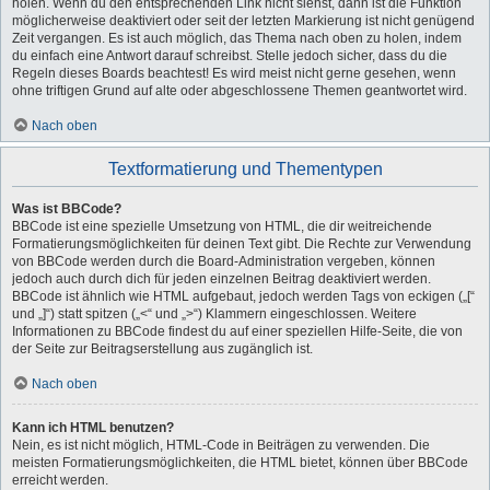
holen. Wenn du den entsprechenden Link nicht siehst, dann ist die Funktion
möglicherweise deaktiviert oder seit der letzten Markierung ist nicht genügend
Zeit vergangen. Es ist auch möglich, das Thema nach oben zu holen, indem
du einfach eine Antwort darauf schreibst. Stelle jedoch sicher, dass du die
Regeln dieses Boards beachtest! Es wird meist nicht gerne gesehen, wenn
ohne triftigen Grund auf alte oder abgeschlossene Themen geantwortet wird.
Nach oben
Textformatierung und Thementypen
Was ist BBCode?
BBCode ist eine spezielle Umsetzung von HTML, die dir weitreichende
Formatierungsmöglichkeiten für deinen Text gibt. Die Rechte zur Verwendung
von BBCode werden durch die Board-Administration vergeben, können
jedoch auch durch dich für jeden einzelnen Beitrag deaktiviert werden.
BBCode ist ähnlich wie HTML aufgebaut, jedoch werden Tags von eckigen („[“
und „]“) statt spitzen („<“ und „>“) Klammern eingeschlossen. Weitere
Informationen zu BBCode findest du auf einer speziellen Hilfe-Seite, die von
der Seite zur Beitragserstellung aus zugänglich ist.
Nach oben
Kann ich HTML benutzen?
Nein, es ist nicht möglich, HTML-Code in Beiträgen zu verwenden. Die
meisten Formatierungsmöglichkeiten, die HTML bietet, können über BBCode
erreicht werden.