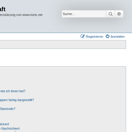
ft
Suche
Erwei
terstützung von www.noris.net
Registrieren
Anmelden
ete ich ihnen bei?
pen farbig dargestellt?
Startseite?
hicken!
 Nachrichten!