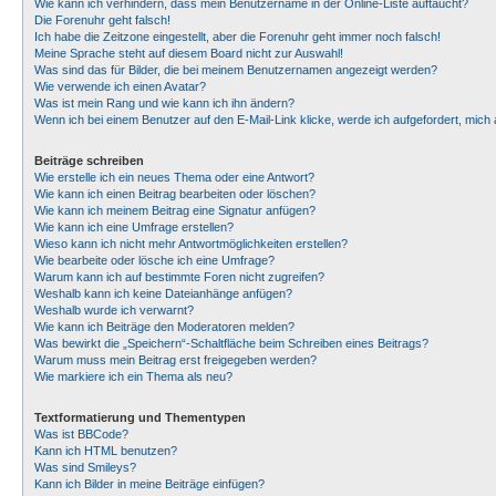
Wie kann ich verhindern, dass mein Benutzername in der Online-Liste auftaucht?
Die Forenuhr geht falsch!
Ich habe die Zeitzone eingestellt, aber die Forenuhr geht immer noch falsch!
Meine Sprache steht auf diesem Board nicht zur Auswahl!
Was sind das für Bilder, die bei meinem Benutzernamen angezeigt werden?
Wie verwende ich einen Avatar?
Was ist mein Rang und wie kann ich ihn ändern?
Wenn ich bei einem Benutzer auf den E-Mail-Link klicke, werde ich aufgefordert, mic
Beiträge schreiben
Wie erstelle ich ein neues Thema oder eine Antwort?
Wie kann ich einen Beitrag bearbeiten oder löschen?
Wie kann ich meinem Beitrag eine Signatur anfügen?
Wie kann ich eine Umfrage erstellen?
Wieso kann ich nicht mehr Antwortmöglichkeiten erstellen?
Wie bearbeite oder lösche ich eine Umfrage?
Warum kann ich auf bestimmte Foren nicht zugreifen?
Weshalb kann ich keine Dateianhänge anfügen?
Weshalb wurde ich verwarnt?
Wie kann ich Beiträge den Moderatoren melden?
Was bewirkt die „Speichern“-Schaltfläche beim Schreiben eines Beitrags?
Warum muss mein Beitrag erst freigegeben werden?
Wie markiere ich ein Thema als neu?
Textformatierung und Thementypen
Was ist BBCode?
Kann ich HTML benutzen?
Was sind Smileys?
Kann ich Bilder in meine Beiträge einfügen?