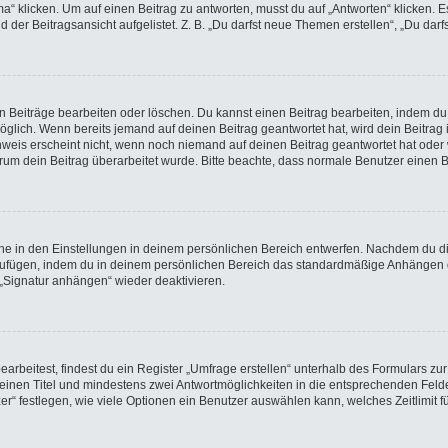
licken. Um auf einen Beitrag zu antworten, musst du auf „Antworten“ klicken. Es k
der Beitragsansicht aufgelistet. Z. B. „Du darfst neue Themen erstellen“, „Du darf
en Beiträge bearbeiten oder löschen. Du kannst einen Beitrag bearbeiten, indem du
möglich. Wenn bereits jemand auf deinen Beitrag geantwortet hat, wird dein Beitra
nweis erscheint nicht, wenn noch niemand auf deinen Beitrag geantwortet hat oder 
 warum dein Beitrag überarbeitet wurde. Bitte beachte, dass normale Benutzer einen
e in den Einstellungen in deinem persönlichen Bereich entwerfen. Nachdem du die 
nzufügen, indem du in deinem persönlichen Bereich das standardmäßige Anhängen d
 „Signatur anhängen“ wieder deaktivieren.
beitest, findest du ein Register „Umfrage erstellen“ unterhalb des Formulars zur 
t einen Titel und mindestens zwei Antwortmöglichkeiten in die entsprechenden Felde
r“ festlegen, wie viele Optionen ein Benutzer auswählen kann, welches Zeitlimit fü