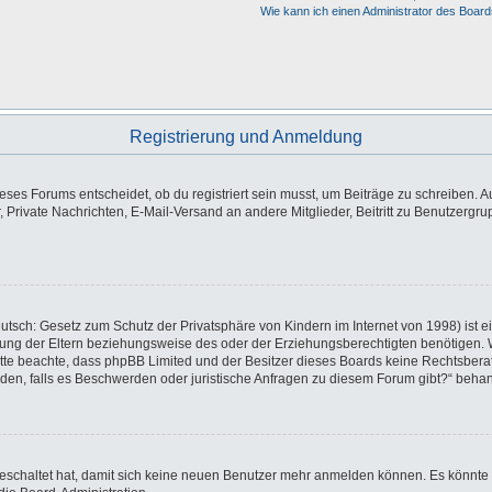
Wie kann ich einen Administrator des Board
Registrierung und Anmeldung
es Forums entscheidet, ob du registriert sein musst, um Beiträge zu schreiben. Auf j
, Private Nachrichten, E-Mail-Versand an andere Mitglieder, Beitritt zu Benutzergr
utsch: Gesetz zum Schutz der Privatsphäre von Kindern im Internet von 1998) ist e
ng der Eltern beziehungsweise des oder der Erziehungsberechtigten benötigen. Wen
e. Bitte beachte, dass phpBB Limited und der Besitzer dieses Boards keine Rechtsbe
wenden, falls es Beschwerden oder juristische Anfragen zu diesem Forum gibt?“ beha
sgeschaltet hat, damit sich keine neuen Benutzer mehr anmelden können. Es könnte