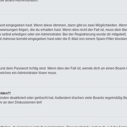
die Board-Administration.
swort eingegeben hast. Wenn diese stimmen, dann gibt es zwei Möglichkeiten. We
eisungen folgen, die du erhalten hast. Wenn dies nicht der Fall ist, muss dein Ben
elbst erledigen oder ein Administrator. Bei der Registrierung wurde dir mitgeteilt, 
-Adresse korrekt eingegeben hast oder die E-Mail von einem Spam-Filter blockiert
nd dein Passwort richtig sind. Wenn dies der Fall ist, wende dich an einen Board-A
welches ein Administrator lösen muss.
elden?!
ünden deaktiviert oder gelöscht hat. Außerdem löschen viele Boards regelmäßig Ben
v an den Diskussionen teil!