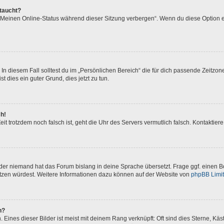
ftaucht?
 „Meinen Online-Status während dieser Sitzung verbergen“. Wenn du diese Option e
In diesem Fall solltest du im „Persönlichen Bereich“ die für dich passende Zeitzone 
t dies ein guter Grund, dies jetzt zu tun.
ch!
 Zeit trotzdem noch falsch ist, geht die Uhr des Servers vermutlich falsch. Kontakti
oder niemand hat das Forum bislang in deine Sprache übersetzt. Frage ggf. einen Bo
setzen würdest. Weitere Informationen dazu können auf der Website von
phpBB Limi
n?
Eines dieser Bilder ist meist mit deinem Rang verknüpft: Oft sind dies Sterne, Kä