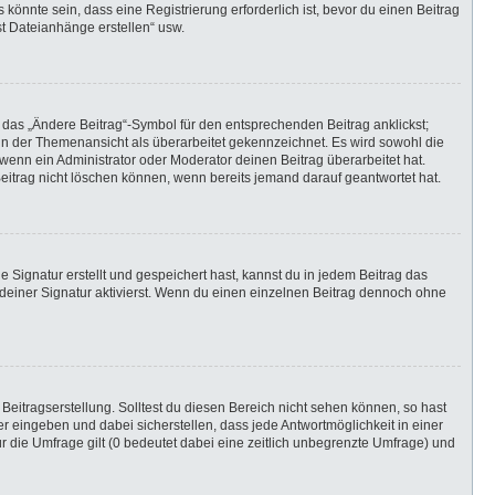
önnte sein, dass eine Registrierung erforderlich ist, bevor du einen Beitrag
st Dateianhänge erstellen“ usw.
 das „Ändere Beitrag“-Symbol für den entsprechenden Beitrag anklickst;
g in der Themenansicht als überarbeitet gekennzeichnet. Es wird sowohl die
wenn ein Administrator oder Moderator deinen Beitrag überarbeitet hat.
 Beitrag nicht löschen können, wenn bereits jemand darauf geantwortet hat.
Signatur erstellt und gespeichert hast, kannst du in jedem Beitrag das
einer Signatur aktivierst. Wenn du einen einzelnen Beitrag dennoch ohne
Beitragserstellung. Solltest du diesen Bereich nicht sehen können, so hast
r eingeben und dabei sicherstellen, dass jede Antwortmöglichkeit in einer
r die Umfrage gilt (0 bedeutet dabei eine zeitlich unbegrenzte Umfrage) und