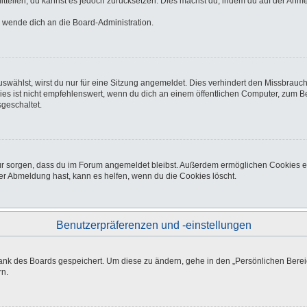
 mitteilen, du kannst es jedoch zurücksetzen. Dies machst du, indem du auf der Anm
o wende dich an die Board-Administration.
wählst, wirst du nur für eine Sitzung angemeldet. Dies verhindert den Missbrauc
ist nicht empfehlenswert, wenn du dich an einem öffentlichen Computer, zum Beisp
geschaltet.
afür sorgen, dass du im Forum angemeldet bleibst. Außerdem ermöglichen Cookies e
er Abmeldung hast, kann es helfen, wenn du die Cookies löscht.
Benutzerpräferenzen und -einstellungen
bank des Boards gespeichert. Um diese zu ändern, gehe in den „Persönlichen Bereic
rn.