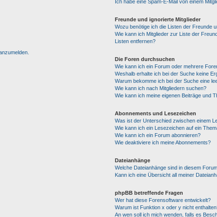
Ich habe eine Spam-E-Mail von einem Mitgl
Freunde und ignorierte Mitglieder
Wozu benötige ich die Listen der Freunde un
Wie kann ich Mitglieder zur Liste der Freun
Listen entfernen?
h anzumelden.
Die Foren durchsuchen
Wie kann ich ein Forum oder mehrere For
Weshalb erhalte ich bei der Suche keine E
Warum bekomme ich bei der Suche eine lee
Wie kann ich nach Mitgliedern suchen?
Wie kann ich meine eigenen Beiträge und 
Abonnements und Lesezeichen
Was ist der Unterschied zwischen einem 
Wie kann ich ein Lesezeichen auf ein The
Wie kann ich ein Forum abonnieren?
Wie deaktiviere ich meine Abonnements?
Dateianhänge
Welche Dateianhänge sind in diesem Forum
Kann ich eine Übersicht all meiner Dateian
phpBB betreffende Fragen
Wer hat diese Forensoftware entwickelt?
Warum ist Funktion x oder y nicht enthalten
An wen soll ich mich wenden, falls es Besc