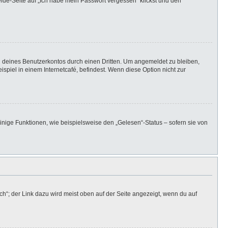
elde-Seite auf „Ich habe mein Passwort vergessen“ klickst und den
h deines Benutzerkontos durch einen Dritten. Um angemeldet zu bleiben,
iel in einem Internetcafé, befindest. Wenn diese Option nicht zur
inige Funktionen, wie beispielsweise den „Gelesen“-Status – sofern sie von
h“; der Link dazu wird meist oben auf der Seite angezeigt, wenn du auf