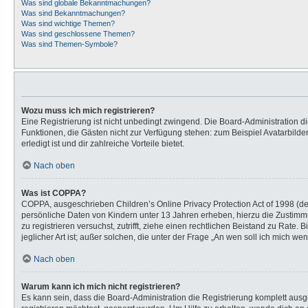
Was sind globale Bekanntmachungen?
Was sind Bekanntmachungen?
Was sind wichtige Themen?
Was sind geschlossene Themen?
Was sind Themen-Symbole?
Wozu muss ich mich registrieren?
Eine Registrierung ist nicht unbedingt zwingend. Die Board-Administration dies
Funktionen, die Gästen nicht zur Verfügung stehen: zum Beispiel Avatarbilder
erledigt ist und dir zahlreiche Vorteile bietet.
Nach oben
Was ist COPPA?
COPPA, ausgeschrieben Children’s Online Privacy Protection Act of 1998 (de
persönliche Daten von Kindern unter 13 Jahren erheben, hierzu die Zustimmu
zu registrieren versuchst, zutrifft, ziehe einen rechtlichen Beistand zu Rat
jeglicher Art ist; außer solchen, die unter der Frage „An wen soll ich mich 
Nach oben
Warum kann ich mich nicht registrieren?
Es kann sein, dass die Board-Administration die Registrierung komplett au