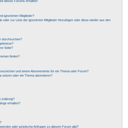
ied dieses Forums erhalten!
d ignorierten Mitglieder?
de oder zur Liste der ignorierten Mitglieder hinzufügen oder diese wieder aus den
en durchsuchen?
rgebnisse?
re Seite?
Themen finden?
Lesezeichen und einem Abonnements für ein Thema oder Forum?
ma setzen oder ein Thema abonnieren?
 zulässig?
hänge erhalten?
?
hwerden oder juristische Anfragen zu diesem Forum gibt?