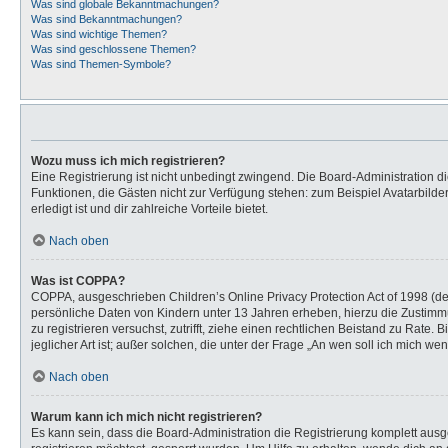
Was sind globale Bekanntmachungen?
Was sind Bekanntmachungen?
Was sind wichtige Themen?
Was sind geschlossene Themen?
Was sind Themen-Symbole?
Wozu muss ich mich registrieren?
Eine Registrierung ist nicht unbedingt zwingend. Die Board-Administration dies
Funktionen, die Gästen nicht zur Verfügung stehen: zum Beispiel Avatarbilder
erledigt ist und dir zahlreiche Vorteile bietet.
Nach oben
Was ist COPPA?
COPPA, ausgeschrieben Children’s Online Privacy Protection Act of 1998 (de
persönliche Daten von Kindern unter 13 Jahren erheben, hierzu die Zustimmu
zu registrieren versuchst, zutrifft, ziehe einen rechtlichen Beistand zu Rat
jeglicher Art ist; außer solchen, die unter der Frage „An wen soll ich mich 
Nach oben
Warum kann ich mich nicht registrieren?
Es kann sein, dass die Board-Administration die Registrierung komplett au