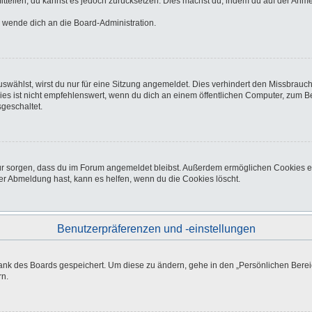
 mitteilen, du kannst es jedoch zurücksetzen. Dies machst du, indem du auf der Anm
o wende dich an die Board-Administration.
wählst, wirst du nur für eine Sitzung angemeldet. Dies verhindert den Missbrauc
ist nicht empfehlenswert, wenn du dich an einem öffentlichen Computer, zum Beisp
geschaltet.
afür sorgen, dass du im Forum angemeldet bleibst. Außerdem ermöglichen Cookies e
er Abmeldung hast, kann es helfen, wenn du die Cookies löscht.
Benutzerpräferenzen und -einstellungen
bank des Boards gespeichert. Um diese zu ändern, gehe in den „Persönlichen Bereic
rn.