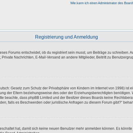
Wie kann ich einen Administrator des Board
Registrierung und Anmeldung
es Forums entscheidet, ob du registriert sein musst, um Beiträge zu schreiben. Auf j
, Private Nachrichten, E-Mail-Versand an andere Mitglieder, Beitritt zu Benutzergr
utsch: Gesetz zum Schutz der Privatsphäre von Kindern im Internet von 1998) ist e
ng der Eltern beziehungsweise des oder der Erziehungsberechtigten benötigen. Wen
e. Bitte beachte, dass phpBB Limited und der Besitzer dieses Boards keine Rechtsbe
wenden, falls es Beschwerden oder juristische Anfragen zu diesem Forum gibt?“ beha
sgeschaltet hat, damit sich keine neuen Benutzer mehr anmelden können. Es könnte