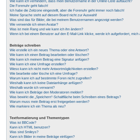
Wie kann ich verhindern, dass mein Benutzername in der Online-Liste auftaucht?
Die Forenuhr geht falsch!
Ich habe die Zeitzone eingestellt, aber die Forenuhr geht immer noch falsch!
Meine Sprache steht auf diesem Board nicht zur Auswahl!
Was sind das für Bilder, die bei meinem Benutzernamen angezeigt werden?
Wie verwende ich einen Avatar?
Was ist mein Rang und wie kann ich ihn ändern?
Wenn ich bei einem Benutzer auf den E-Mail-Link klicke, werde ich aufgefordert, mic
Beiträge schreiben
Wie erstelle ich ein neues Thema oder eine Antwort?
Wie kann ich einen Beitrag bearbeiten oder löschen?
Wie kann ich meinem Beitrag eine Signatur anfügen?
Wie kann ich eine Umfrage erstellen?
Wieso kann ich nicht mehr Antwortmöglichkeiten erstellen?
Wie bearbeite oder lösche ich eine Umfrage?
Warum kann ich auf bestimmte Foren nicht zugreifen?
Weshalb kann ich keine Dateianhänge anfügen?
Weshalb wurde ich verwarnt?
Wie kann ich Beiträge den Moderatoren melden?
Was bewirkt die „Speichern“-Schaltfläche beim Schreiben eines Beitrags?
Warum muss mein Beitrag erst freigegeben werden?
Wie markiere ich ein Thema als neu?
Textformatierung und Thementypen
Was ist BBCode?
Kann ich HTML benutzen?
Was sind Smileys?
Kann ich Bilder in meine Beiträge einfügen?