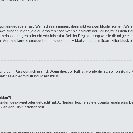
die Board-Administration.
swort eingegeben hast. Wenn diese stimmen, dann gibt es zwei Möglichkeiten. We
eisungen folgen, die du erhalten hast. Wenn dies nicht der Fall ist, muss dein Ben
elbst erledigen oder ein Administrator. Bei der Registrierung wurde dir mitgeteilt, 
-Adresse korrekt eingegeben hast oder die E-Mail von einem Spam-Filter blockiert
nd dein Passwort richtig sind. Wenn dies der Fall ist, wende dich an einen Board-A
welches ein Administrator lösen muss.
elden?!
ünden deaktiviert oder gelöscht hat. Außerdem löschen viele Boards regelmäßig Ben
v an den Diskussionen teil!