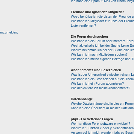
Ich habe eine Spam-E-Mail von einem Mitgl
Freunde und ignorierte Mitglieder
Wozu benötige ich die Listen der Freunde un
Wie kann ich Mitglieder zur Liste der Freun
Listen entfernen?
h anzumelden.
Die Foren durchsuchen
Wie kann ich ein Forum oder mehrere For
Weshalb erhalte ich bei der Suche keine E
Warum bekomme ich bei der Suche eine lee
Wie kann ich nach Mitgliedern suchen?
Wie kann ich meine eigenen Beiträge und 
Abonnements und Lesezeichen
Was ist der Unterschied zwischen einem 
Wie kann ich ein Lesezeichen auf ein The
Wie kann ich ein Forum abonnieren?
Wie deaktiviere ich meine Abonnements?
Dateianhänge
Welche Dateianhänge sind in diesem Forum
Kann ich eine Übersicht all meiner Dateian
phpBB betreffende Fragen
Wer hat diese Forensoftware entwickelt?
Warum ist Funktion x oder y nicht enthalten
An wen soll ich mich wenden, falls es Besc