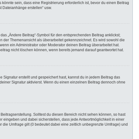
önnte sein, dass eine Registrierung erforderlich ist, bevor du einen Beitrag
st Dateianhänge erstellen“ usw.
 das „Ändere Beitrag“-Symbol für den entsprechenden Beitrag anklickst;
g in der Themenansicht als überarbeitet gekennzeichnet. Es wird sowohl die
wenn ein Administrator oder Moderator deinen Beitrag überarbeitet hat.
 Beitrag nicht löschen können, wenn bereits jemand darauf geantwortet hat.
Signatur erstellt und gespeichert hast, kannst du in jedem Beitrag das
einer Signatur aktivierst. Wenn du einen einzelnen Beitrag dennoch ohne
Beitragserstellung. Solltest du diesen Bereich nicht sehen können, so hast
r eingeben und dabei sicherstellen, dass jede Antwortmöglichkeit in einer
r die Umfrage gilt (0 bedeutet dabei eine zeitlich unbegrenzte Umfrage) und