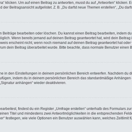
licken. Um auf einen Beitrag zu antworten, musst du auf „Antworten“ klicken. Es k
der Beitragsansicht aufgelistet. Z. B. „Du darfst neue Themen erstellen“, „Du darf
en Beiträge bearbeiten oder löschen. Du kannst einen Beitrag bearbeiten, indem du
möglich. Wenn bereits jemand auf deinen Beitrag geantwortet hat, wird dein Beitra
nweis erscheint nicht, wenn noch niemand auf deinen Beitrag geantwortet hat oder 
 warum dein Beitrag überarbeitet wurde. Bitte beachte, dass normale Benutzer einen
e in den Einstellungen in deinem persönlichen Bereich entwerfen. Nachdem du die 
nzufügen, indem du in deinem persönlichen Bereich das standardmäßige Anhängen d
 „Signatur anhängen“ wieder deaktivieren.
beitest, findest du ein Register „Umfrage erstellen“ unterhalb des Formulars zur 
t einen Titel und mindestens zwei Antwortmöglichkeiten in die entsprechenden Felde
r“ festlegen, wie viele Optionen ein Benutzer auswählen kann, welches Zeitlimit fü