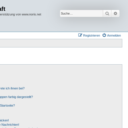
ft
Suche
Erwei
terstützung von www.noris.net
Registrieren
Anmelden
ete ich ihnen bei?
pen farbig dargestellt?
Startseite?
hicken!
 Nachrichten!