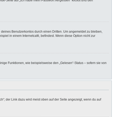
elde-Seite auf „Ich habe mein Passwort vergessen“ klickst und den
h deines Benutzerkontos durch einen Dritten. Um angemeldet zu bleiben,
iel in einem Internetcafé, befindest. Wenn diese Option nicht zur
inige Funktionen, wie beispielsweise den „Gelesen“-Status – sofern sie von
h“; der Link dazu wird meist oben auf der Seite angezeigt, wenn du auf