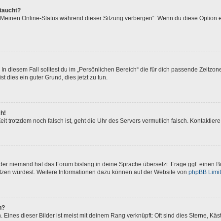
ftaucht?
 „Meinen Online-Status während dieser Sitzung verbergen“. Wenn du diese Option e
In diesem Fall solltest du im „Persönlichen Bereich“ die für dich passende Zeitzone 
t dies ein guter Grund, dies jetzt zu tun.
ch!
 Zeit trotzdem noch falsch ist, geht die Uhr des Servers vermutlich falsch. Kontakti
oder niemand hat das Forum bislang in deine Sprache übersetzt. Frage ggf. einen Bo
setzen würdest. Weitere Informationen dazu können auf der Website von
phpBB Limi
n?
Eines dieser Bilder ist meist mit deinem Rang verknüpft: Oft sind dies Sterne, Kä