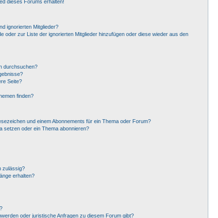
ied dieses Forums erhalten!
d ignorierten Mitglieder?
de oder zur Liste der ignorierten Mitglieder hinzufügen oder diese wieder aus den
en durchsuchen?
rgebnisse?
re Seite?
Themen finden?
Lesezeichen und einem Abonnements für ein Thema oder Forum?
ma setzen oder ein Thema abonnieren?
 zulässig?
hänge erhalten?
?
hwerden oder juristische Anfragen zu diesem Forum gibt?